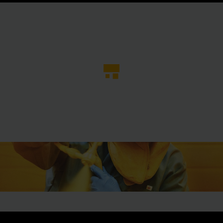
O
MORE