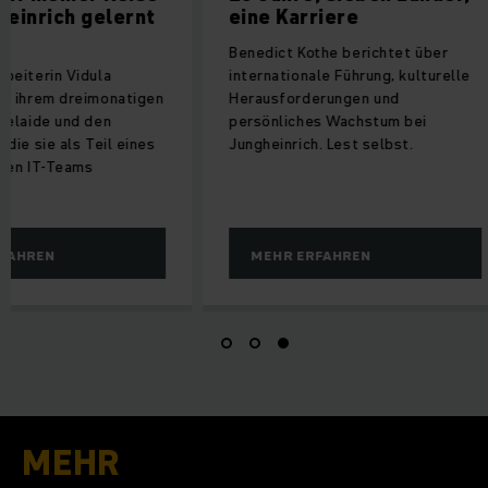
inrich gelernt
eine Karriere
Benedict Kothe berichtet über
eiterin Vidula
internationale Führung, kulturelle
 ihrem dreimonatigen
Herausforderungen und
elaide und den
persönliches Wachstum bei
ie sie als Teil eines
Jungheinrich. Lest selbst.
en IT-Teams
AHREN
MEHR ERFAHREN
MEHR