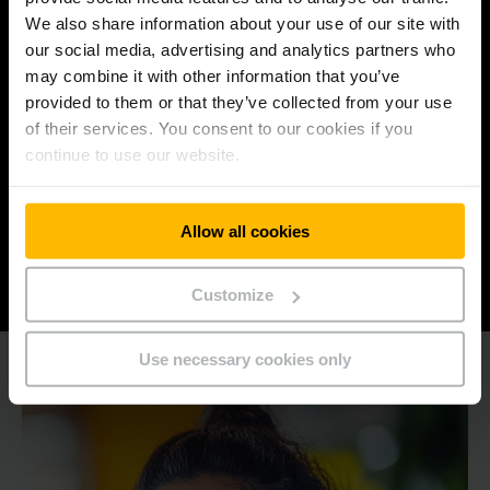
bleiben.
We also share information about your use of our site with
our social media, advertising and analytics partners who
may combine it with other information that you’ve
provided to them or that they’ve collected from your use
ZUSAMMENHALT
of their services. You consent to our cookies if you
continue to use our website.
füreinander, für unsere Kunden und Kundinnen
und für unser Umfeld, indem wir uns vertrauen
und mit Respekt handeln.
Allow all cookies
Customize
Use necessary cookies only