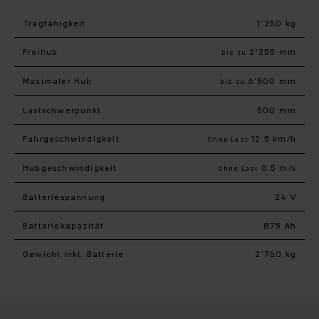
Tragfähigkeit
1’250 kg
Freihub
2’255 mm
bis zu
Maximaler Hub
6’500 mm
bis zu
Last­schwerpunkt
500 mm
Fahr­geschwindigkeit
12.5 km/h
Ohne Last
Hub­geschwindigkeit
0.5 m/s
Ohne Last
Batteriespannung
24 V
Batteriekapazität
875 Ah
Gewicht inkl. Batterie
2’760 kg