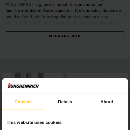
M10 ZT/M13 ZT eignen sich ideal für den einfachen
innerbetrieblichen Warentransport. Die kompakte Bauweise
und das Zweifach-Teleskop-Hubgerüst machen sie zu
sicheren Helfern beim gelegentlichen Kommissionieren oder
Einstapeln von leichten Gütern in engen Lagerbereichen.
Dank der wartungsfreien und leistungsstarken
MEHR ANZEIGEN
Drehstromtechnologie reduzieren Sie Ihre Betriebskosten
und schaffen beste Voraussetzungen für einen schnellen und
kosteneffizienten Warenumschlag. Ökonomisches
Batteriemanagement und die intelligente Abschaltautomatik
schonen die Batterie und dank integriertem Ladegerät lässt
sich das Gerät an jeder 230-V-Steckdose aufladen. Die
Sicherheit ist dabei natürlich trotzdem von größter
Bedeutung. So senkt die geringe Bodenfreiheit das Risiko
von Fußverletzungen maßgeblich. Auch das vollständig
verschlossene Gehäuse und die perfekte Durchsicht durch
den Duplexmast tragen zu einem sicheren Arbeitsalltag in
Consent
Details
About
Ihrem Lager bei.
This website uses cookies