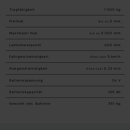
Tragfähigkeit
1’000 kg
Freihub
0 mm
bis zu
Maximaler Hub
3’300 mm
bis zu
Last­schwerpunkt
600 mm
Fahr­geschwindigkeit
5 km/h
Ohne Last
Hub­geschwindigkeit
0.22 m/s
Ohne Last
Batteriespannung
24 V
Batteriekapazität
105 Ah
Gewicht inkl. Batterie
551 kg