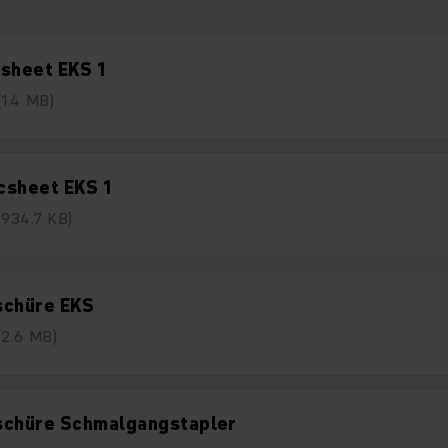
sheet EKS 1
(1.4 MB)
csheet EKS 1
(934.7 KB)
schüre EKS
(2.6 MB)
schüre Schmalgangstapler