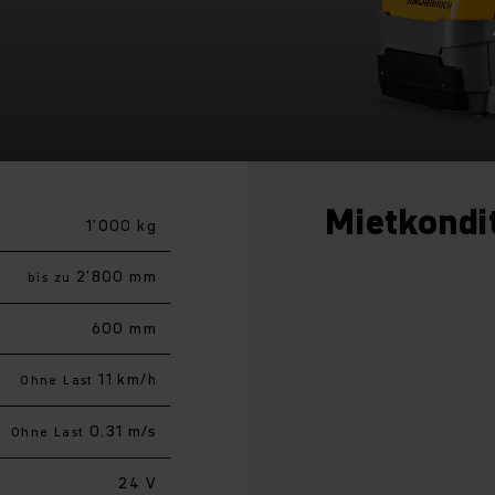
Mietkondi
1’000 kg
2’800 mm
bis zu
600 mm
11 km/h
Ohne Last
0.31 m/s
Ohne Last
24 V