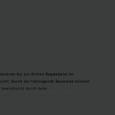
ionieren bis zur dritten Regalebene im
icht. Durch die freitragende Bauweise können
 beeindruckt durch hohe
 sicheres Arbeiten sorgen der niedrige
teigen. Der Fahrerplatz ist auf schonendes
amme. Darüber hinaus machen diverse