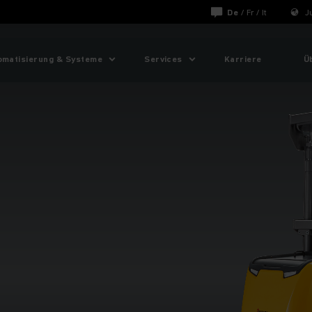
De
/
Fr
/
It
J
omatisierung & Systeme
Services
Karriere
Ü