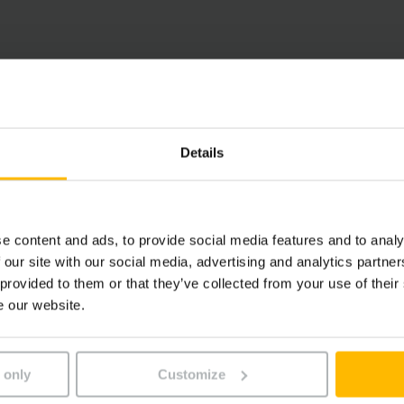
sen Hochhub-Kommissionierer flexibel einsetzbar. Für den F
Details
e content and ads, to provide social media features and to analy
 our site with our social media, advertising and analytics partn
 provided to them or that they’ve collected from your use of their
e our website.
 only
Customize