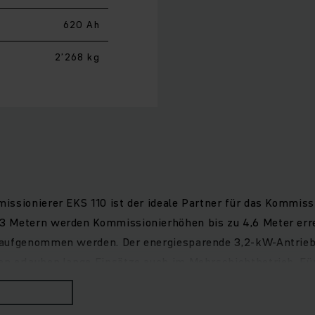
620 Ah
2’268 kg
ssionierer EKS 110 ist der ideale Partner für das Kommiss
3 Metern werden Kommissionierhöhen bis zu 4,6 Meter erre
n aufgenommen werden. Der energiesparende 3,2-kW-Antrieb
n erlauben lange Einsätze auch im Mehrschichtbetrieb. Für
ttform sowie optimale Bewegungsfreiheit beim Ein- und Auss
edienelemente, 4-Zoll-Display und drei wählbare Fahrprogr