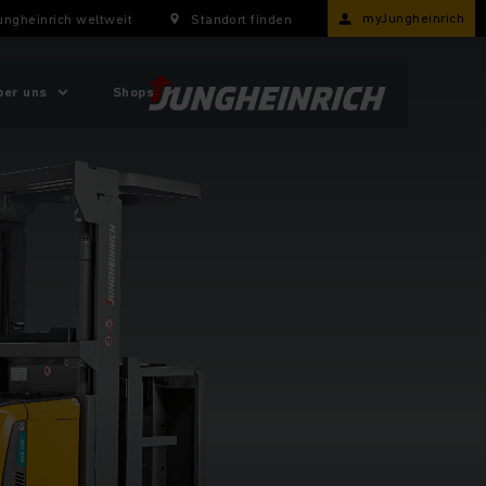
myJungheinrich
ungheinrich weltweit
Standort finden
ber uns
Shops