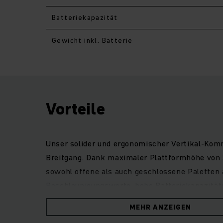
Batteriekapazität
Gewicht inkl. Batterie
Vorteile
Unser solider und ergonomischer Vertikal-Kommi
Breitgang. Dank maximaler Plattformhöhe von 
sowohl offene als auch geschlossene Palette
Beschleunigungswerte, hohe Batteriekapazitäte
Einstieg, die erhöhte Griffigkeit der Standpla
MEHR ANZEIGEN
Arbeiten ausgelegt: intuitive Anordnung der B