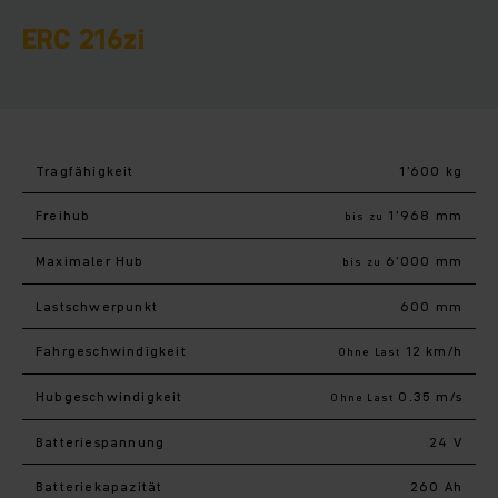
ERC 216zi
Tragfähigkeit
1’600 kg
Freihub
1’968 mm
bis zu
Maximaler Hub
6’000 mm
bis zu
Last­schwerpunkt
600 mm
Fahr­geschwindigkeit
12 km/h
Ohne Last
Hub­geschwindigkeit
0.35 m/s
Ohne Last
Batteriespannung
24 V
Batteriekapazität
260 Ah