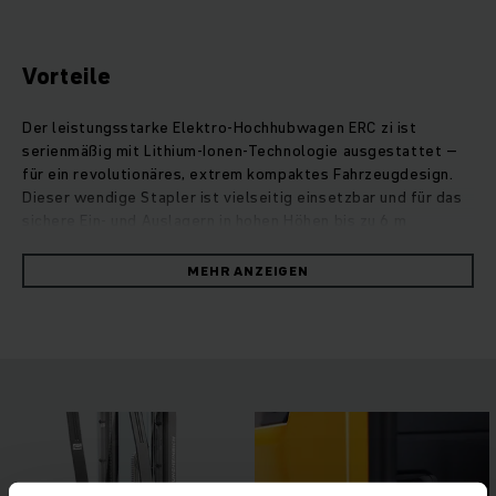
Vorteile
Der leistungsstarke Elektro-Hochhubwagen ERC zi ist
serienmäßig mit Lithium-Ionen-Technologie ausgestattet –
für ein revolutionäres, extrem kompaktes Fahrzeugdesign.
Dieser wendige Stapler ist vielseitig einsetzbar und für das
sichere Ein- und Auslagern in hohen Höhen bis zu 6 m
ausgelegt. Er erledigt Warentransporte über mittlere bis
lange Strecken und ist zum Kommissionieren geeignet. Durch
MEHR ANZEIGEN
einen zusätzlichen Hubmechanismus der Radarme können
zwei Paletten statt nur einer aufgenommen werden, was die
Effizienz und Umschlagleistung erhöht. Schwellen,
Unebenheiten oder Rampen meistert der ERC dank erhöhter
Bodenfreiheit mühelos. Intelligente Stapel-
Assistenzsysteme machen das Lastenhandling einfach und
sicher. Für perfekte Ergonomie sorgen die stabile,
gedämpfte Standplattform und der smartPILOT mit
automatischer Zentrierung, der die einhändige