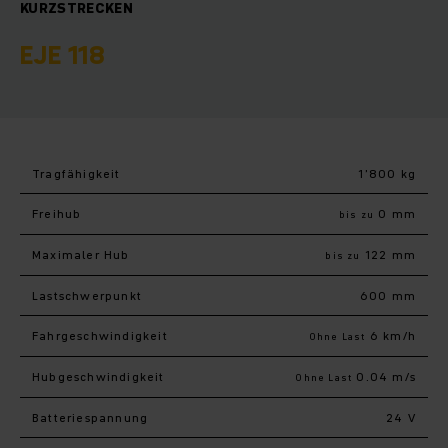
KURZSTRECKEN
EJE 118
Tragfähigkeit
1’800 kg
Freihub
0 mm
bis zu
Maximaler Hub
122 mm
bis zu
Last­schwerpunkt
600 mm
Fahr­geschwindigkeit
6 km/h
Ohne Last
Hub­geschwindigkeit
0.04 m/s
Ohne Last
Batteriespannung
24 V