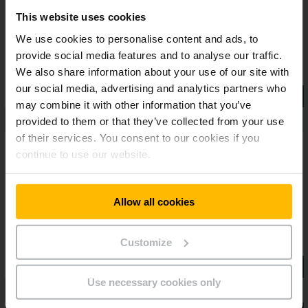
senken dabei nachhaltig die Betriebskosten. Diese neue
Generation des Jungheinrich-Klassikers ist somit das
This website uses cookies
Premiumprodukt in seinem Segment.
We use cookies to personalise content and ads, to
provide social media features and to analyse our traffic.
We also share information about your use of our site with
our social media, advertising and analytics partners who
may combine it with other information that you’ve
provided to them or that they’ve collected from your use
of their services. You consent to our cookies if you
continue to use our website.
Allow all cookies
Customize
Use necessary cookies only