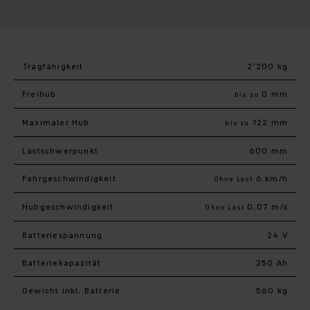
Tragfähigkeit
2’200 kg
Freihub
0 mm
bis zu
Maximaler Hub
122 mm
bis zu
Last­schwerpunkt
600 mm
Fahr­geschwindigkeit
6 km/h
Ohne Last
Hub­geschwindigkeit
0.07 m/s
Ohne Last
Batteriespannung
24 V
Batteriekapazität
250 Ah
Gewicht inkl. Batterie
560 kg