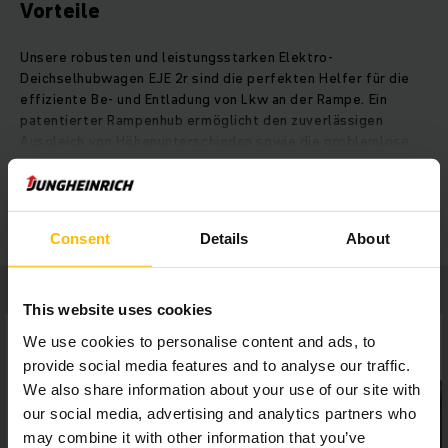
Vorteile
Unsere robusten und leistungsstarken Elektro-
Deichselhubwagen EJE 2r sind die perfekten Helfer für die
effiziente Be- und Entladung von Lkw an der Rampe. Ein
patentierter Rampenhub ermöglicht den zuverlässigen
Ausgleich von Höhenunterschieden sowie die problemlose
Be- und Entladung der ersten Palettenreihe im Lkw.
Beeindruckende Performance liefert ein leistungsstarker
MEHR ANZEIGEN
Drehstrommotor mit hohem Wirkungsgrad, während
modernste Steuerungselektronik und ein perfekt an den
Consent
Details
About
Bediener angepasster Deichselkopf sicheres und intuitives
Arbeiten ermöglichen. Höchste Ausfallsicherheit wird durch
das stabile Chassis, verstärkte Gabeln und die
berührungslose Sensorik im Deichselkopf erreicht. In Sachen
This website uses cookies
Langlebigkeit überzeugen die EJE-Hubwagen mit
We use cookies to personalise content and ads, to
ausdauerstarken Batterien für intensive Einsätze, geringem
provide social media features and to analyse our traffic.
Wartungsaufwand und niedrigem Verschleiß.
We also share information about your use of our site with
our social media, advertising and analytics partners who
may combine it with other information that you’ve