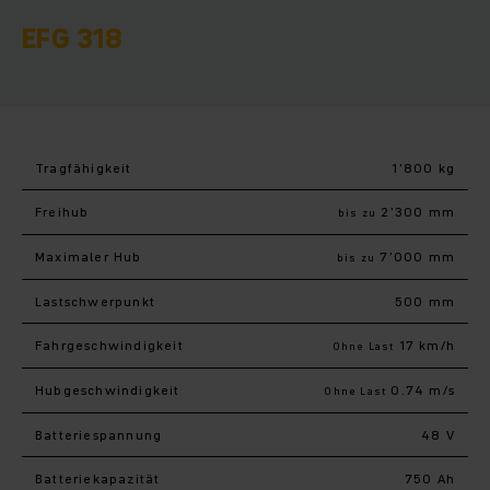
EFG 318
Tragfähigkeit
1’800 kg
Freihub
2’300 mm
bis zu
Maximaler Hub
7’000 mm
bis zu
Last­schwerpunkt
500 mm
Fahr­geschwindigkeit
17 km/h
Ohne Last
Hub­geschwindigkeit
0.74 m/s
Ohne Last
Batteriespannung
48 V
Batteriekapazität
750 Ah