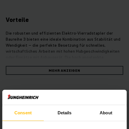
Vorteile
Die robusten und effizienten Elektro-Vierradstapler der
Baureihe 3 bieten eine ideale Kombination aus Stabilität und
Wendigkeit – die perfekte Besetzung für schnelles,
wirtschaftliches Arbeiten mit hohen Hubgeschwindigkeiten
oder Einsätze mit Anbaugerät. Die hoch angelenkte
Pendelachse sorgt für eine optimale Gewichtsverteilung,
wodurch ein Maximum an Stand- und Fahrsicherheit erreicht
MEHR ANZEIGEN
wird, auch auf unebenen Böden. Neben der leistungsstarken
Hydraulik garantieren wartungsfreie Lithium-Ionen-Batterien
mit schnellen Zwischenladungen jederzeit für die volle
Power Ihres Staplers bei konstant hoher Performance. Durch
das Kompakthubgerüst genießt der Fahrer ausgezeichnete
Sicht auf die Last, während die schmale Lenksäule mehr
Beinfreiheit schenkt und das hochauflösende Vollfarbdisplay
Consent
Details
About
entspanntes und ermüdungsfreies Arbeiten ermöglicht.