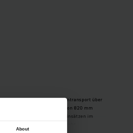
enso gute Figur wie beim Warentransport über
gen anpassen. Mit einer Breite von 820 mm
g an Lkw-Bordwänden oder bei Einsätzen im
sport von zwei Paletten erreicht.
About
urch die seitliche Fahrposition ermöglicht.