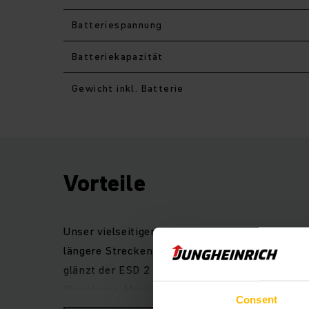
Batteriespannung
Batteriekapazität
Gewicht inkl. Batterie
Vorteile
Unser vielseitiger und leistungsstarker ESD 
längere Strecken. Je nach Einsatzszenario läs
glänzt der ESD 2 mit höchster Effizienz in ku
Blocklager. Maximaler Warenumschlag im Lager 
Consent
Ausgezeichnete Rundumsicht und entspanntes A