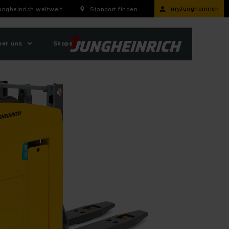
myJungheinrich
ungheinrich weltweit
Standort finden
ber uns
Shops