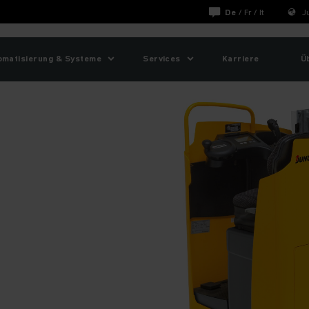
De
/
Fr
/
It
J
omatisierung & Systeme
Services
Karriere
Ü