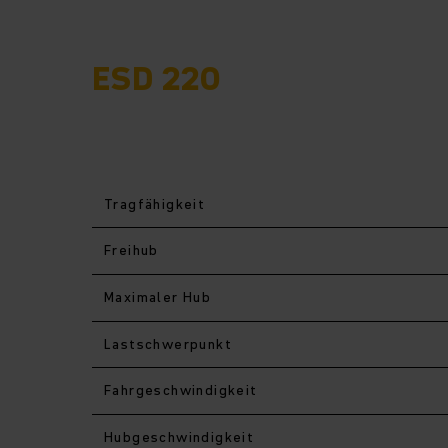
ELEKTRO-HOCHHUBWAGEN
ESD 220
Tragfähigkeit
Freihub
Maximaler Hub
Last­schwerpunkt
Fahr­geschwindigkeit
Hub­geschwindigkeit