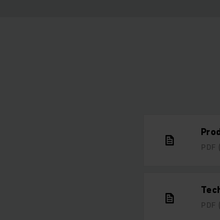
Prod
PDF
Tec
PDF