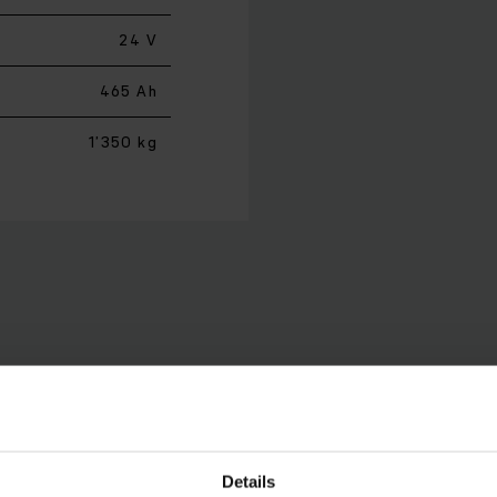
24 V
465 Ah
1’350 kg
2 macht beim Rangieren in engen Raumverhältnissen eine eb
st sich der Stapler an Ihre individuellen Nutzungsbedingun
rzen Arbeitsgangbreiten wie bei der Palettenpositionierun
wird durch den Doppelstockbetrieb mit gleichzeitigem Tran
Details
rbeiten auch bei häufigen Fahrtrichtungswechseln werden d