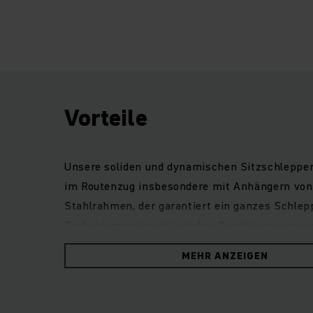
Vorteile
Unsere soliden und dynamischen Sitzschlepper 
im Routenzug insbesondere mit Anhängern von 
Stahlrahmen, der garantiert ein ganzes Schlepp
Drehstrommotor mit starker Beschleunigung und
Sitzposition gut sichtbar und einfach zu erre
MEHR ANZEIGEN
und komfortable Fahrerplatz bietet ausreichen
Blinkerhebel. Dabei ermöglicht die niedrige Tr