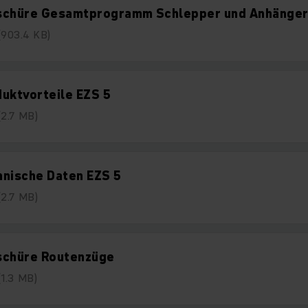
schüre Gesamtprogramm Schlepper und Anhänge
(903.4 KB)
uktvorteile EZS 5
(2.7 MB)
hnische Daten EZS 5
(2.7 MB)
schüre Routenzüge
(1.3 MB)