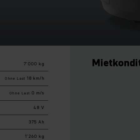
Mietkondi
7’000 kg
18 km/h
Ohne Last
0 m/s
Ohne Last
48 V
375 Ah
1’260 kg