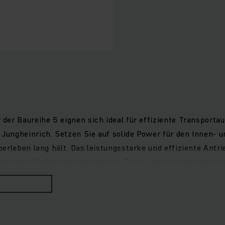
der Baureihe 5 eignen sich ideal für effiziente Transporta
Jungheinrich. Setzen Sie auf solide Power für den Innen- 
erleben lang hält. Das leistungsstarke und effiziente Antr
 hohen Endgeschwindigkeiten. Die in unterschiedlichen Au
ichen. Das voll gefederte Fahrwerk schont den Rücken des F
d Beinfreiheit und leicht erreichbare Bedienelemente wie L
ittstufe müheloses Aufsteigen.