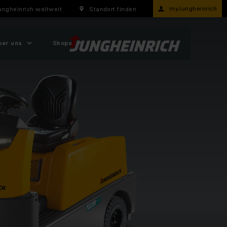
myJungheinrich
ungheinrich weltweit
Standort finden
ber uns
Shops