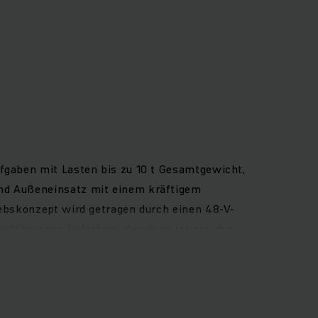
ufgaben mit Lasten bis zu 10 t Gesamtgewicht,
und Außeneinsatz mit einem kräftigem
iebskonzept wird getragen durch einen 48-V-
sführungen lieferbare Kupplung ist aus der
ahrers ebenso wie das Fahrzeug. Der großzügige
enkrad, Fahrtrichtungsschalter und