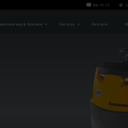
De
/
Fr
/
It
J
omatisierung & Systeme
Services
Karriere
Ü