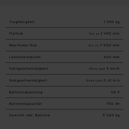
Tragfähigkeit
1’250 kg
Freihub
2’490 mm
bis zu
Maximaler Hub
7’000 mm
bis zu
Last­schwerpunkt
600 mm
Fahr­geschwindigkeit
9 km/h
Ohne Last
Hub­geschwindigkeit
0.41 m/s
Ohne Last
Batteriespannung
48 V
Batteriekapazität
750 Ah
Gewicht inkl. Batterie
5’360 kg