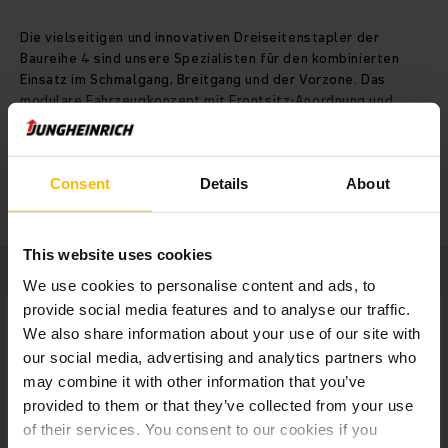
Die vielseitigen und innovativen Dreiseitenstapler der
Baureihe 4 sind unsere Spezialisten für den kombinierten
Einsatz im Schmalgang, Breitgang und der Vorzone. Das
modulare Fahrzeugkonzept mit Frontsitz-Anordnung und
seitlich positioniertem Hubgerüst bietet optimale Sicht auf
Gabel, Last und Fahrweg. Gearbeitet wird nach dem Man-
Down-Prinzip, bei dem die Gabel nach oben fährt und die
MEHR ANZEIGEN
Fahrerplattform am Boden bleibt. Für Sicherheit sorgen
Consent
Details
About
dabei serienmäßige und optionale Ausstattungsoptionen wie
das integrierte Personenschutzsystem oder die RFID-
Bodensteuerung für optimale Geschwindigkeitsprofile.
This website uses cookies
Effektives Energiemanagement mit fortschrittlicher 48-V-
We use cookies to personalise content and ads, to
Drehstromtechnik gewährleistet maximale Umschlagleistung
bei niedrigem Verbrauch. Die Lagernavigation erleichtert das
provide social media features and to analyse our traffic.
Arbeiten und ermöglicht millimetergenaues, sanftes
We also share information about your use of our site with
Positionieren. Der Fahrer profitiert vom intuitiven
our social media, advertising and analytics partners who
Bedienkonzept mit großem Display, dem verstellbarem
may combine it with other information that you’ve
Bedienpult, geräumigen Ablagen und ergonomischen
provided to them or that they’ve collected from your use
Bedienelementen.
of their services. You consent to our cookies if you