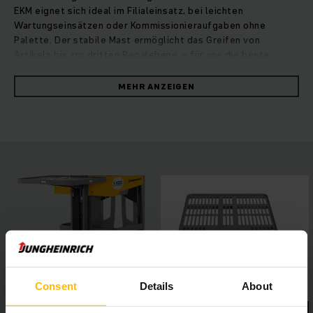
EKM eignet sich ideal im Filialeinsatz, bei leichten
Wartungseinsätzen oder Kommissionieraufgaben ohne
Palette. Der stabile Mast ermöglicht das Greifen von
Artikeln bis zur dritten Regalebene – für uns die beste
Alternative zur klassischen Arbeitsleiter. Dank kompakter
Abmessungen und geringer Standhöhe passt der EKM
MEHR ANZEIGEN
problemlos durch enge Filialgänge und niedrige Türen.
Automatisch schließende Türen sorgen dafür, dass der
Fahrer auch in großen Höhen sicher ist. Eine Sensormatte im
Boden unterstützt die Beweglichkeit im Fahrerstand, sodass
die Position auf der Standplattform frei gewählt werden
kann. Der großzügig gestaltete Bedienraum bietet dem
Fahrer sowohl während der Fahrt als auch beim seitlichen
Stehen eine angenehme Standposition sowie stets gute
Sicht in Fahrtrichtung. Ergonomisch angeordnete
Bedienelemente machen gleichzeitiges Heben und Fahren
möglich, was das Arbeiten mit dem EKM höchst effizient
macht.
Consent
Details
About