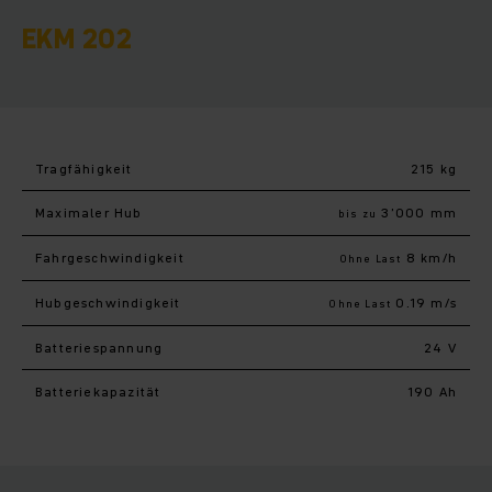
EKM 202
Tragfähigkeit
215 kg
Maximaler Hub
3’000 mm
bis zu
Fahr­geschwindigkeit
8 km/h
Ohne Last
Hub­geschwindigkeit
0.19 m/s
Ohne Last
Batteriespannung
24 V
Batteriekapazität
190 Ah