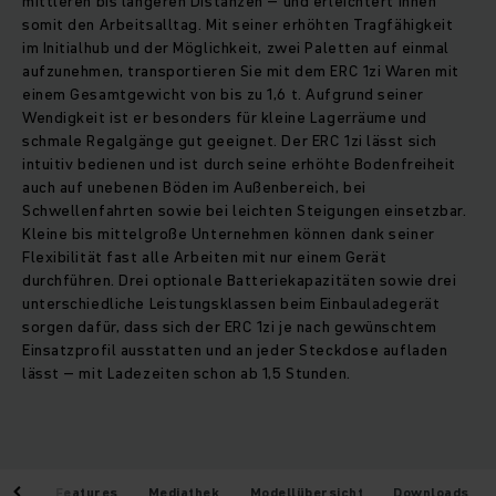
mittleren bis längeren Distanzen – und erleichtert ihnen
somit den Arbeitsalltag. Mit seiner erhöhten Tragfähigkeit
im Initialhub und der Möglichkeit, zwei Paletten auf einmal
aufzunehmen, transportieren Sie mit dem ERC 1zi Waren mit
einem Gesamtgewicht von bis zu 1,6 t. Aufgrund seiner
Wendigkeit ist er besonders für kleine Lagerräume und
schmale Regalgänge gut geeignet. Der ERC 1zi lässt sich
intuitiv bedienen und ist durch seine erhöhte Bodenfreiheit
auch auf unebenen Böden im Außenbereich, bei
Schwellenfahrten sowie bei leichten Steigungen einsetzbar.
Kleine bis mittelgroße Unternehmen können dank seiner
Flexibilität fast alle Arbeiten mit nur einem Gerät
durchführen. Drei optionale Batteriekapazitäten sowie drei
unterschiedliche Leistungsklassen beim Einbauladegerät
sorgen dafür, dass sich der ERC 1zi je nach gewünschtem
Einsatzprofil ausstatten und an jeder Steckdose aufladen
lässt – mit Ladezeiten schon ab 1,5 Stunden.
eile
Features
Mediathek
Modellübersicht
Downloads