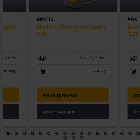
AMC 12
AMC 
tapler
Elektro-Deichselstapler
Elek
1,2t
1,2t
6000 mm
2514 - 3514 mm
 2000 kg
1200 kg
MEHR ERFAHREN
ME
JETZT KAUFEN
JE