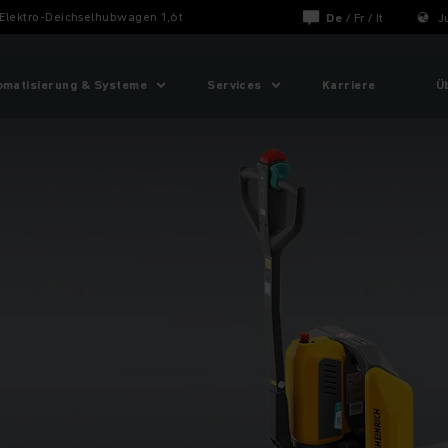
Elektro-Deichselhubwagen 1,6t
De
/
Fr
/
It
J
omatisierung & Systeme
Services
Karriere
Ü