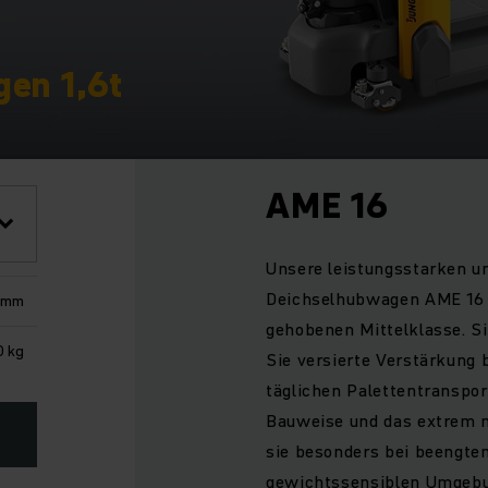
en 1,6t
AME 16
Unsere leistungsstarken un
Deichselhubwagen AME 16 s
5 mm
gehobenen Mittelklasse. Si
0 kg
Sie versierte Verstärkung
täglichen Palettentranspo
Bauweise und das extrem n
sie besonders bei beengten
gewichtssensiblen Umgebu