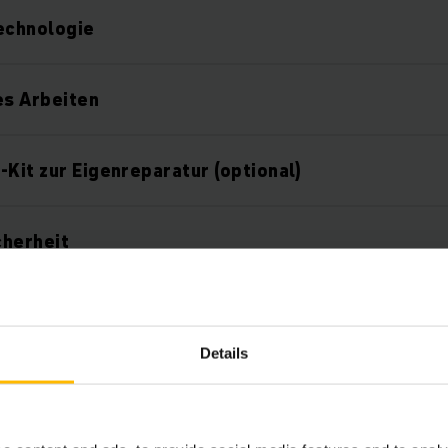
echnologie
es Arbeiten
-Kit zur Eigenreparatur (optional)
cherheit
gation
Details