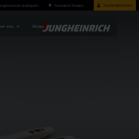
myJungheinrich
ungheinrich weltweit
Standort finden
ber uns
Shops