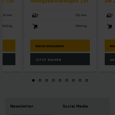
n 1,5t
Handgabel­hubwagen 1,5t
AM 
710 mm
120 mm
1500 kg
1500 kg
MEHR ERFAHREN
ME
JETZT KAUFEN
AN
Newsletter
Social Media