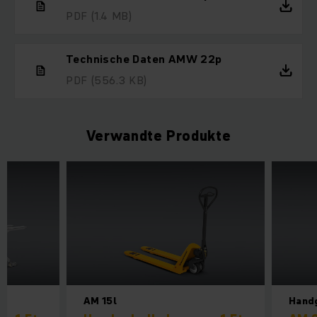
PDF
(1.4 MB)
Technische Daten AMW 22p
PDF
(556.3 KB)
Verwandte Produkte
AM 15l
Hand