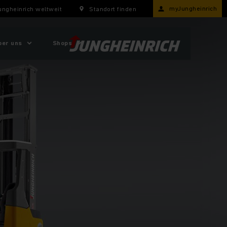
myJungheinrich
ungheinrich weltweit
Standort finden
ber uns
Shops