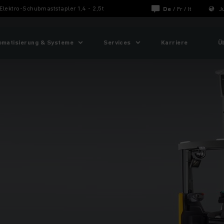
Elektro-Schubmaststapler 1,4 - 2,5t
De
/
Fr
/
It
J
omatisierung & Systeme
Services
Karriere
Ü