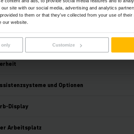
Lithium-Ionen-Technologie
e content and ads, to provide social media features and to analy
 our site with our social media, advertising and analytics partn
 provided to them or that they’ve collected from your use of their
arkes Hubgerüst
e our website.
-Option
 only
Customize
erheit
Assistenzsysteme und Optionen
arb-Display
er Arbeitsplatz