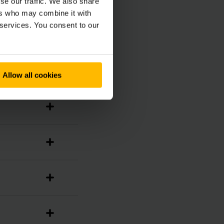
se our traffic. We also share
ers who may combine it with
 services. You consent to our
Allow all cookies