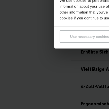
Integrierte 
We use cookies to personalis
information about your use of
other information that you’ve
Leistungsst
cookies if you continue to us
loweringPRO
Use necessary cookies
Erhöhte Sich
Vielfältige 
4-Zoll-Vollf
Ergonomisch