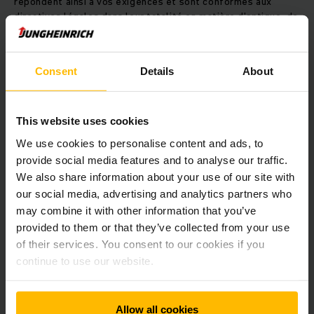
répondent ainsi à vos exigences et sont conformes aux
directives légales dans leur totalité en matière d'optique, de
technologie, de sécurité et de volume de livraison
(documentation complète incluse).
Consent
Details
About
Besoin saisonnier en chariots frontaux – pas de problème.
Pour les entreprises qui ont un besoin saisonnier de chariots
frontaux, Jungheinrich Suisse dispose d'une flotte de
This website uses cookies
chariots frontaux qui peuvent être loués pour une période
We use cookies to personalise content and ads, to
limitée afin de couvrir les besoins saisonniers des clients.
provide social media features and to analyse our traffic.
We also share information about your use of our site with
our social media, advertising and analytics partners who
may combine it with other information that you’ve
provided to them or that they’ve collected from your use
of their services. You consent to our cookies if you
continue to use our website.
Faites un peu mieux connaissance avec
nos collaborateurs
Allow all cookies