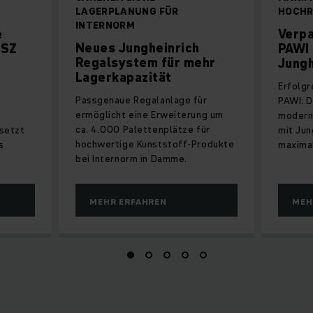
LAGERPLANUNG FÜR
HOCHR
INTERNORM
e
Verp
Neues Jungheinrich
PSZ
PAWI 
Regalsystem für mehr
Jungh
Lagerkapazität
Erfolgr
Passgenaue Regalanlage für
PAWI: 
ermöglicht eine Erweiterung um
moderni
ca. 4.000 Palettenplätze für
 setzt
mit Jun
hochwertige Kunststoff-Produkte
s
maximal
bei Internorm in Damme.
MEHR ERFAHREN
MEH