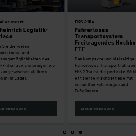
tzt
EKS 215a
h Logistik-
Fahrerloses
Transportsystem
Freitragendes Hochhub-
vielen
FTF
s- und
glichkeiten des
Das kompakte und vielseitige
ace und bringen Sie
Fahrerloses Transportfahrzeug
chen all Ihren
EKS 215a ist die perfekte Wahl für
ager.
effiziente Mischbetriebe mit
manuellen Fahrzeugen und
Fußgängern.
HREN
MEHR ERFAHREN