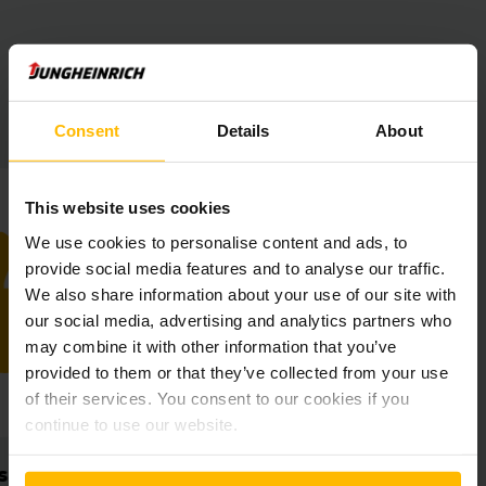
Maintrans Logistik GmbH auf einen Blick
Consent
Details
About
This website uses cookies
We use cookies to personalise content and ads, to
provide social media features and to analyse our traffic.
We also share information about your use of our site with
our social media, advertising and analytics partners who
may combine it with other information that you’ve
provided to them or that they’ve collected from your use
of their services. You consent to our cookies if you
continue to use our website.
Lithium-Ionen-Power
Zukunfts