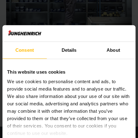
Jungheinrich Parts Online-Shop
Einfach, schnell und effizient: Jungheinrich Ersatzteile rund
Consent
Details
About
um die Uhr online bestellen – jetzt im Webshop registrieren
und zahlreiche Vorteile genießen.
This website uses cookies
JETZT BESTELLEN
We use cookies to personalise content and ads, to
provide social media features and to analyse our traffic.
We also share information about your use of our site with
our social media, advertising and analytics partners who
may combine it with other information that you’ve
provided to them or that they’ve collected from your use
of their services. You consent to our cookies if you
continue to use our website.