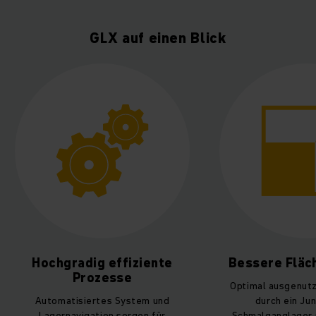
GLX auf einen Blick
Bessere Flächennutzung
Mehr produk
Optimal ausgenutzte Stellfläche
Junghei
durch ein Jungheinrich
Servicetechnike
Schmalganglager und Liftregale
techniker sind bei