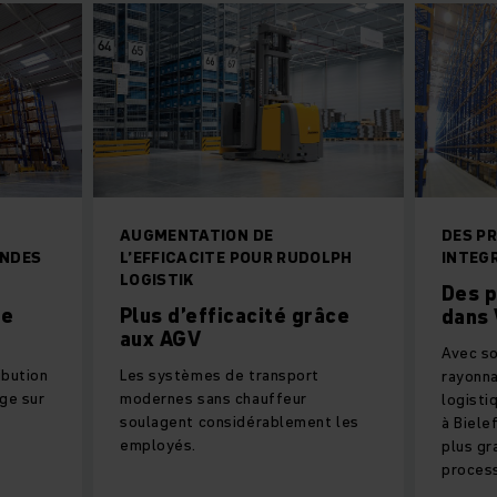
AUGMENTATION DE
DES P
ANDES
L’EFFICACITE POUR RUDOLPH
INTEG
LOGISTIK
Des p
de
Plus d’efficacité grâce
dans 
aux AGV
Avec so
ibution
Les systèmes de transport
rayonna
ge sur
modernes sans chauffeur
logisti
soulagent considérablement les
à Biele
employés.
plus gr
proces