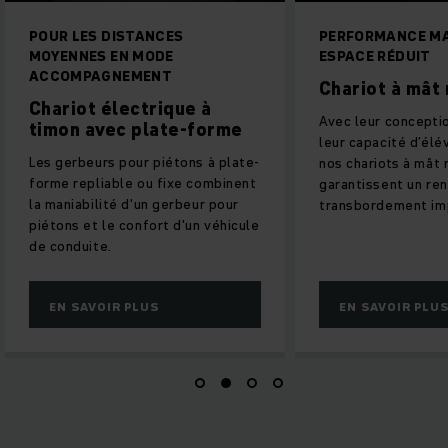
PERFORMANCE MAXIMALE,
Stockage dynamiq
ESPACE RÉDUIT
pièces
Rayonnage à é
Chariot à mât rétractable
Gain important d'e
Avec leur conception compacte et
stockage grâce à l'u
leur capacité d’élévation élevée,
hauteur de la pièce
nos chariots à mât rétractable
mètres)
garantissent un rendement de
transbordement important.
EN SAVOIR PLUS
EN SAVOIR PLU