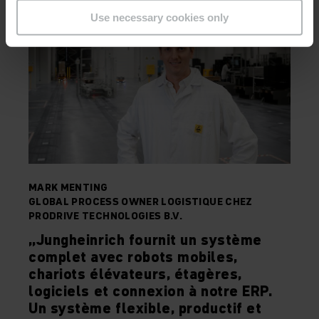
Use necessary cookies only
MARK MENTING
GLOBAL PROCESS OWNER LOGISTIQUE CHEZ
PRODRIVE TECHNOLOGIES B.V.
„Jungheinrich fournit un système
complet avec robots mobiles,
chariots élévateurs, étagères,
logiciels et connexion à notre ERP.
Un système flexible, productif et