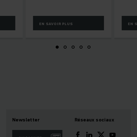
EN SAVOIR PLUS
EN 
Newsletter
Réseaux sociaux