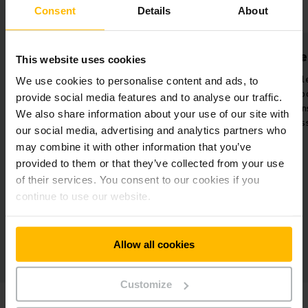
Consent
Details
About
assurance qualité
Opérat
This website uses cookies
Des robots mobiles disponibles
Le robot mob
We use cookies to personalise content and ads, to
24 heures sur 24 pour améliorer la
automatique
provide social media features and to analyse our traffic.
qualité et la transparence des
lithium-io
We also share information about your use of our site with
processus.
nécessaire 
our social media, advertising and analytics partners who
e
fonctionneme
may combine it with other information that you’ve
provided to them or that they’ve collected from your use
of their services. You consent to our cookies if you
continue to use our website.
Allow all cookies
Customize