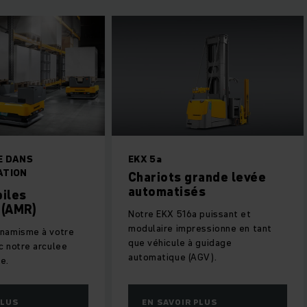
VOTRE ENTRÉE DANS
EKX 5a
L'AUTOMATISATION
Chariots grand
automatisés
Robots mobiles
autonomes (AMR)
Notre EKX 516a puiss
modulaire impression
Apportez du dynamisme à votre
que véhicule à guida
entrepôt – avec notre arculee
automatique (AGV).
AMR polyvalente.
EN SAVOIR PLUS
EN SAVOIR PLUS