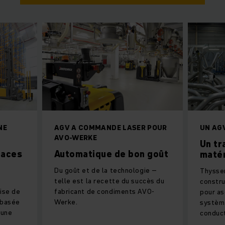
NE
AGV A COMMANDE LASER POUR
UN AG
AVO-WERKE
Un tr
caces
Automatique de bon goût
matér
Du goût et de la technologie –
Thysse
telle est la recette du succès du
constru
rise de
fabricant de condiments AVO-
pour as
 basée
Werke.
systèm
 une
conduct