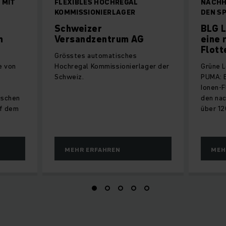
 MIT
FLEXIBLES HOCHREGAL
NACHH
KOMMISSIONIERLAGER
DEN S
Schweizer
BLG L
n
Versandzentrum AG
eine 
Flott
Grösstes automatisches
e von
Hochregal Kommissionierlager der
Grüne L
Schweiz.
PUMA: B
Ionen-F
ischen
den nac
uf dem
über 12
MEHR ERFAHREN
MEH