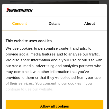
Consent
Details
About
This website uses cookies
We use cookies to personalise content and ads, to
provide social media features and to analyse our traffic.
We also share information about your use of our site with
THOMAS LEHMANN
our social media, advertising and analytics partners who
GESCHÄFTSFÜHRER DER MÄRKTE STUTTGART
may combine it with other information that you’ve
GMBH
provided to them or that they’ve collected from your use
"Die Service-Werkstatt auf dem
of their services. You consent to our cookies if you
Gelände ist gut für die Händler. Denn
continue to use our website.
sie haben dadurch kurze Wege und
ein direktes Zusammenspiel mit
einem Premiumanbieter von
Allow all cookies