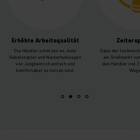
Erhöhte Arbeitsqualität
Zeiters
Die Händler schätzen es, dass
Dass der technisc
Gabelstapler und Niederhubwagen
am Großmarkt vor 
von Jungheinrich einfach und
den Händler viel Z
komfortabel zu nutzen sind.
Wege