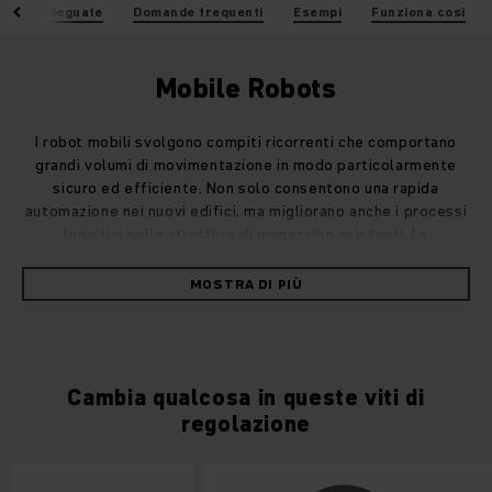
uzioni adeguate
Domande frequenti
Esempi
Funziona così
Mobile Robots
I robot mobili svolgono compiti ricorrenti che comportano
grandi volumi di movimentazione in modo particolarmente
sicuro ed efficiente. Non solo consentono una rapida
automazione nei nuovi edifici, ma migliorano anche i processi
logistici nelle strutture di magazzino esistenti. Le
successive modifiche al layout possono essere
implementate in modo flessibile. Per garantire che non si
MOSTRA DI PIÙ
verifichino tempi di inattività nel vostro magazzino durante
la fase di introduzione di un robot mobile, simuliamo in
anticipo i percorsi ottimali e testiamo approfonditamente
l'hardware e il software. Ciò significa che è possibile
Cambia qualcosa in queste viti di
ottenere processi efficienti con la massima sicurezza di
processo fin dall'inizio.
regolazione
I nostri robot mobili sono dotati di un sistema di sicurezza
all'avanguardia. Con la sicurezza integrata a 360°, i robot