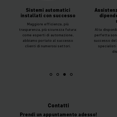
Sistemi automatici
Assistenza e
installati con successo
dipendenti 
mo
Maggiore efficienza, più
trasparenza, più sicurezza futura:
Alta disponibili
come esperti di automazione,
perfetta sono fo
abbiamo portato al successo
successo del tuo 
clienti di numerosi settori.
specialisti so
dispos
Contatti
Prendi un appuntamento adesso!