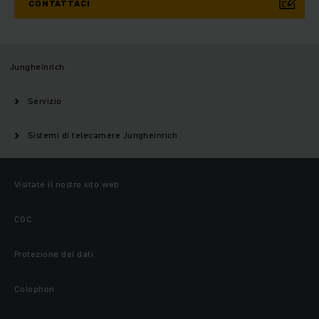
CONTATTACI
Jungheinrich
Servizio
Sistemi di telecamere Jungheinrich
Visitate il nostro sito web
CGC
Protezione dei dati
Colophon