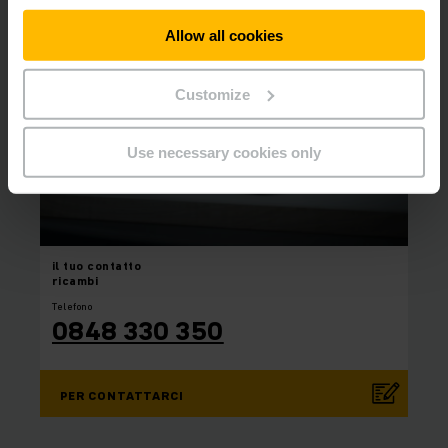
Allow all cookies
Customize
Use necessary cookies only
il tuo
contatto
ricambi
Telefono
0848 330 350
PER CONTATTARCI