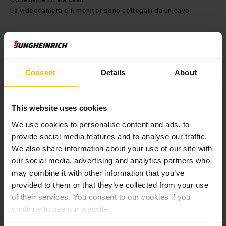
La videocamera e il monitor sono collegati da un cavo.
Sistema radio integrato
L’emittente è integrata direttamente nella videocamera e il
ricevitore nel monitor.
Consent
Details
About
I nostri tecnici del servizio assistenza Jungheinrich
appositamente addestrati montano i sistemi di telecamere
This website uses cookies
da voi dopo l’ordine.
We use cookies to personalise content and ads, to
provide social media features and to analyse our traffic.
Sistemi di telecamere
We also share information about your use of our site with
Jungheinrich
our social media, advertising and analytics partners who
PDF
(1.7 MB)
may combine it with other information that you’ve
provided to them or that they’ve collected from your use
of their services. You consent to our cookies if you
continue to use our website.