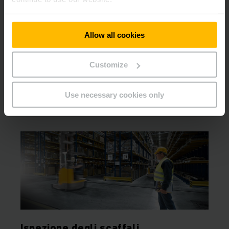
Sistemi di trasporto senza
conducente
Allow all cookies
Il vostro interlocutore per i sistemi di veicoli a guida
Customize
automatica
Use necessary cookies only
PIÙ INFORMAZIONI
Ispezione degli scaffali