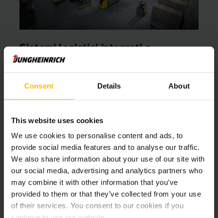
Sistemi logistici integrati e
l'ottimizzazione dei processi
I vostri contatti per i sistemi logistici integrati e
Consent
Details
About
l'ottimizzazione dei processi
This website uses cookies
PIÙ INFORMAZIONI
We use cookies to personalise content and ads, to
provide social media features and to analyse our traffic.
We also share information about your use of our site with
our social media, advertising and analytics partners who
may combine it with other information that you’ve
provided to them or that they’ve collected from your use
of their services. You consent to our cookies if you
continue to use our website.