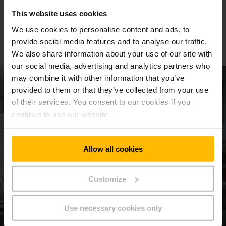
This website uses cookies
Siamo lieti di offrirvi la nostra
consulenza
We use cookies to personalise content and ads, to
provide social media features and to analyse our traffic.
Siamo lieti di offrirvi la nostra consulenza
We also share information about your use of our site with
our social media, advertising and analytics partners who
may combine it with other information that you’ve
provided to them or that they’ve collected from your use
of their services. You consent to our cookies if you
continue to use our website.
Allow all cookies
Customize
Use necessary cookies only