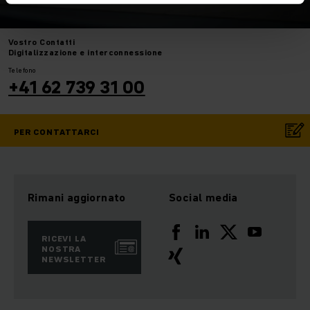
Vostro
Contatti
Digitalizzazione e interconnessione
Telefono
+41 62 739 31 00
PER CONTATTARCI
Rimani aggiornato
Social media
RICEVI LA
NOSTRA
NEWSLETTER