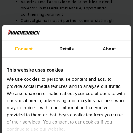
Valorizziamo l'attuazione della politica e degli
obiettivi in materia ambientale, apportando
continui miglioramenti
Coinvolgiamo i nostri partner commerciali negli
sforzi destinati al miglioramento della tutela
ambientale
I nostri collaboratori vengono informati, qualificati
e motivati in materia di tutela ambientale, in base
Consent
Details
About
alle loro mansioni
This website uses cookies
We use cookies to personalise content and ads, to
Hirschthal, 1 gennaio 2019
provide social media features and to analyse our traffic.
We also share information about your use of our site with
our social media, advertising and analytics partners who
may combine it with other information that you’ve
provided to them or that they’ve collected from your use
of their services. You consent to our cookies if you
continue to use our website.