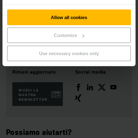
Martin Weber
Allow all cookies
Presidente del consiglio direttivo
Customize
Use necessary cookies only
Rimani aggiornato
Social media
RICEVI LA
NOSTRA
NEWSLETTER
Possiamo aiutarti?