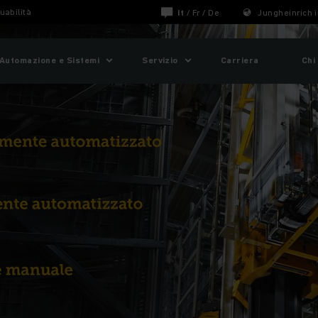
uabilità
It
/
Fr
/
De
Jungheinrich i
Automazione e Sistemi
Servizio
Carriera
Chi