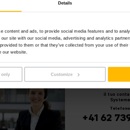
Details
tufungen bei der Lagerautomatisierung
e content and ads, to provide social media features and to analy
(1.5 MB)
 our site with our social media, advertising and analytics partn
 provided to them or that they’ve collected from your use of their
e our website.
Avete domande?
 only
Customize
il tuo
conta
System
Telefon
+41 62 739