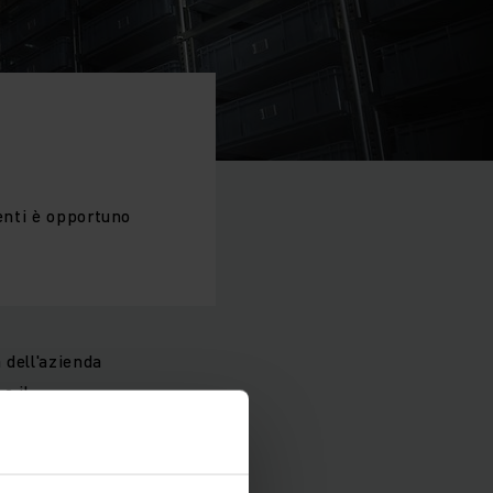
enti è opportuno
 dell'azienda
e il
i: