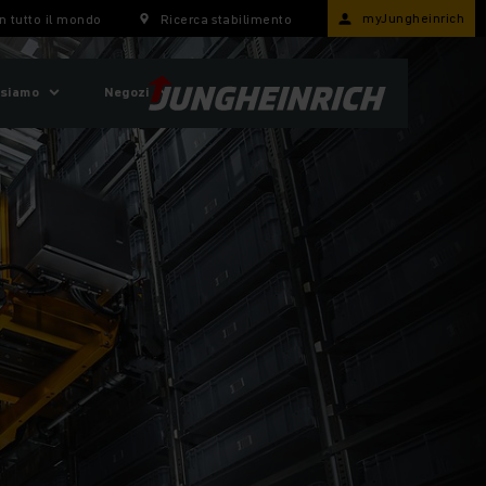
myJungheinrich
n tutto il mondo
Ricerca stabilimento
 siamo
Negozi