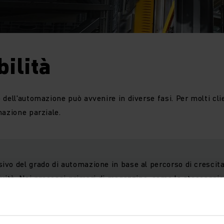
ilità
 dell'automazione può avvenire in diverse fasi. Per molti cli
mazione parziale.
vo del grado di automazione in base al percorso di crescita
vità. Nei processi primari di magazzino, come lo stoccaggio 
stinguiamo tre livelli di automazione.
el seguente White paper approfondiamo questi tre livell