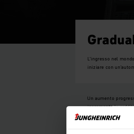
Graduab
L'ingresso nel mondo
iniziare con un'auto
Un aumento progressi
incrementa la redditi
commissionamento, di
N