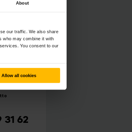
About
se our traffic. We also share
ers who may combine it with
 services. You consent to our
Allow all cookies
tto
e
o
 31 62