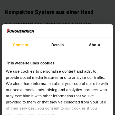
Kompaktes System aus einer Hand
Wir konzipierten eine Gesamtlösung aus Kanalregal,
Trägerfahrzeugen und Shuttle-Kompaktlagerung. Dieses
ermöglicht durch einfache und effiziente Technik, die
Eiprodukte kostengünstig zu lagern. Das installierte Shuttle-
Consent
Details
About
Kompaktlagersystem bietet Platz für 720 Paletten. In jedem
der 18 Regalkanäle können Paletten nach dem FiFo-Prinzip
gelagert werden. Inhaber Dirk Goede zeigt sich erfreut: „Es
muss nicht zuerst ein Gang geleert werden, um Zugang zu
This website uses cookies
den oberen Paletten zu haben“, berichtet er. Ein weiterer
We use cookies to personalise content and ads, to
Vorteil der umgesetzten Gesamtlösung ist Zeitersparnis: Mit
provide social media features and to analyse our traffic.
einem Bediengerät am Stapler kann der Fahrer bereits bei
der Anfahrt den UPC (Under Pallet Carrier) bedienen,
We also share information about your use of our site with
wodurch Wartezeiten vermieden werden. Die
our social media, advertising and analytics partners who
Arbeitssicherheit der Mitarbeiter wurde dadurch verbessert,
may combine it with other information that you’ve
dass aufwendiges Manövrieren mit dem Stapler entfällt und
provided to them or that they’ve collected from your use
gleichzeitig durch den eingesetzten UPC die Anzahl der
of their services. You consent to our cookies if you
Stapler im Lager reduziert wurde.
continue to use our website.