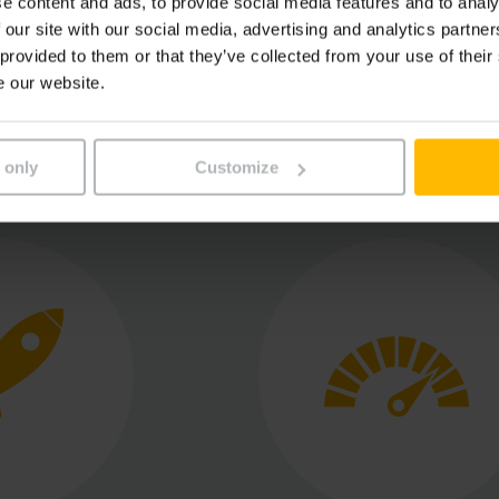
e content and ads, to provide social media features and to analy
 our site with our social media, advertising and analytics partn
 provided to them or that they’ve collected from your use of their
e our website.
DS Produkte GmbH in sintesi
 only
Customize