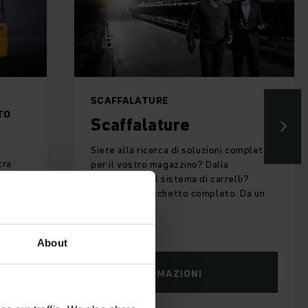
SCAFFALATURE
TO
Scaffalature
Siete alla ricerca di soluzioni complete
tra
per il vostro magazzino? Dalla
i
scaffalatura al sistema di carrelli?
ch vi
Abbiamo il pacchetto completo. Da un
solo fornitore
About
PIÙ INFORMAZIONI