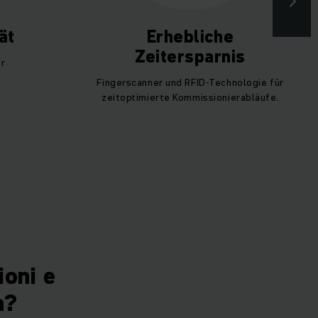
ät
Erhebliche
Zeitersparnis
ur
n
Fingerscanner und RFID-Technologie für
zeitoptimierte Kommissionierabläufe.
ioni e
a?