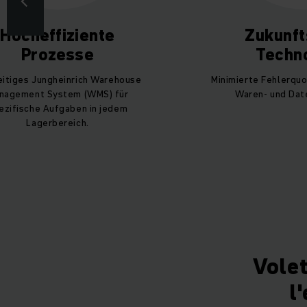
Hocheffiziente
Zukunft
Prozesse
Techn
eitiges Jungheinrich Warehouse
Minimierte Fehlerquo
nagement System (WMS) für
Waren- und Dat
ezifische Aufgaben in jedem
Lagerbereich.
Volet
l