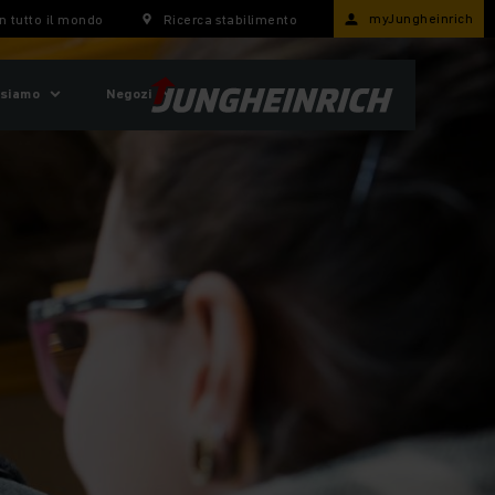
myJungheinrich
n tutto il mondo
Ricerca stabilimento
 siamo
Negozi