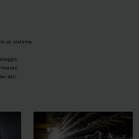
in un sistema
allaggio
erimento
dei dati