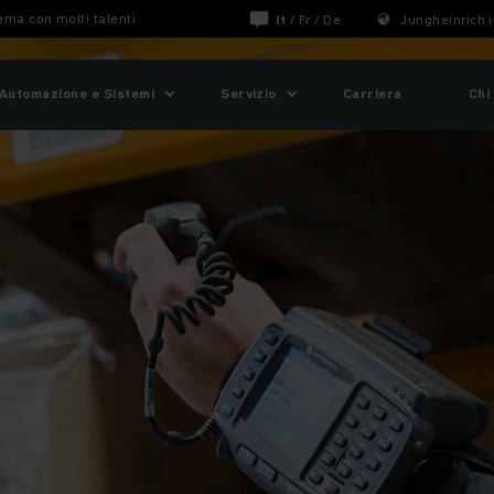
ema con molti talenti
It
/
Fr
/
De
Jungheinrich i
Automazione e Sistemi
Servizio
Carriera
Chi