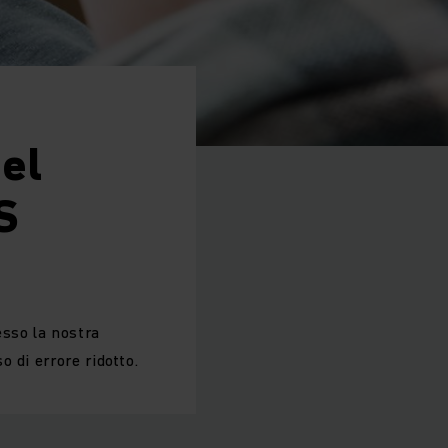
el
S
esso la nostra
 di errore ridotto.