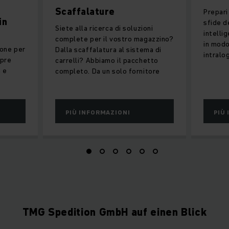
Scaffalature
Prepari
in
sfide d
Siete alla ricerca di soluzioni
a
intelli
complete per il vostro magazzino?
in modo
ione per
Dalla scaffalatura al sistema di
intralog
mpre
carrelli? Abbiamo il pacchetto
a e
completo. Da un solo fornitore
PIÙ INFORMAZIONI
PIÙ
TMG Spedition GmbH auf einen Blick