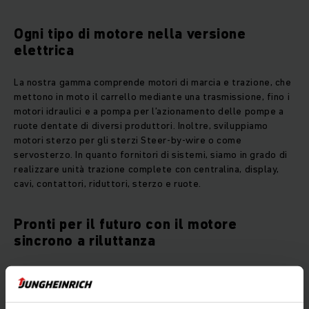
Ogni tipo di motore nella versione
elettrica
La nostra gamma comprende motori di marcia e trazione, che
mettono in moto il carrello mediante una trasmissione, fino i
motori idraulici e a pompa per l’azionamento delle pompe a
ruote dentate di diversi produttori. Inoltre, sviluppiamo
motori sterzo per gli sterzi Steer-by-wire o come
servosterzo. In quanto fornitori di sistemi, siamo in grado di
realizzare unità trazione complete con centralina, display,
cavi, contattori, riduttori, sterzo e ruote.
Pronti per il futuro con il motore
sincrono a riluttanza
Il motore sincrono a riluttanza da noi sviluppato coniuga
l'elevata potenza e l'efficienza energetica dei motori
sincroni con i vantaggi economici e di manutenzione dei