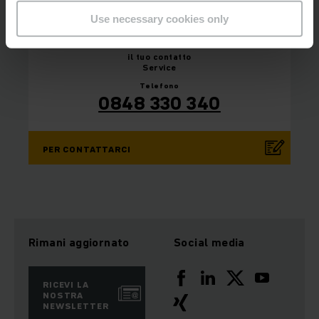
Use necessary cookies only
il tuo
contatto
Service
Telefono
0848 330 340
PER CONTATTARCI
Rimani aggiornato
Social media
RICEVI LA
NOSTRA
NEWSLETTER