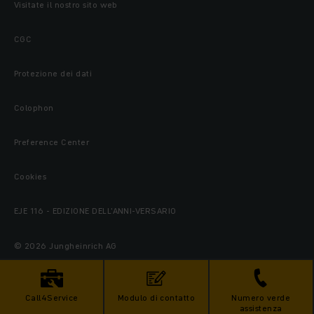
Visitate il nostro sito web
CGC
Protezione dei dati
Colophon
Preference Center
Cookies
EJE 116 - EDIZIONE DELL'ANNI-VERSARIO
© 2026 Jungheinrich AG
Call4Service
Modulo di contatto
Numero verde
assistenza