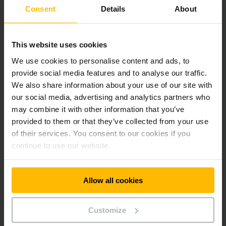
motori asincroni trifase. Con l’impiego delle nuove
Consent
Details
About
tecnologie di motori circa il 93 per cento dell’energia viene
trasformata in potenza, in modo da dimezzare la perdita
energetica e il consumo viene notevolmente ridotto, con una
This website uses cookies
potenza maggiore del veicolo.
We use cookies to personalise content and ads, to
provide social media features and to analyse our traffic.
Volete saperne di più sui nostri motori
We also share information about your use of our site with
elettrici?
our social media, advertising and analytics partners who
may combine it with other information that you’ve
provided to them or that they’ve collected from your use
of their services. You consent to our cookies if you
continue to use our website.
Allow all cookies
Customize