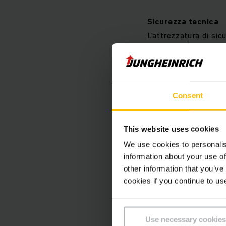
Sicurezza tecnica
L'attrezzatura di sic
sicurezza applicabil
Minore rischio di gu
Componenti revisiona
Consent
sostituzione o inves
This website uses cookies
Valutazione usato
We use cookies to personalis
Grazie al nostro esc
information about your use of
other information that you’ve
cookies if you continue to us
Adatto anche per i
Grazie al nostro pro
resistono perfettame
Use necessary cookies