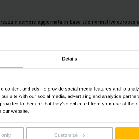
urezza è sempre aggiornata in base alle normative europee e 
i. Non sono necessarie aggiunte.
asti
ti e sostituti, ad esempio le batterie, prevengono spese im
Details
timenti successivi.
e content and ads, to provide social media features and to analy
lusivo metodo di rinnovamento, ottenete una migliore valutaz
 our site with our social media, advertising and analytics partn
 provided to them or that they’ve collected from your use of their
e our website.
mpieghi estremi
cesso di revisione ed al controllo di tutti i componenti, i n
nte anche negli impieghi più pesanti.
 only
Customize