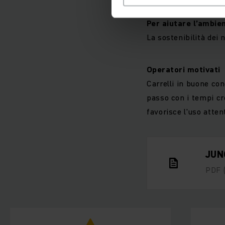
Per aiutare l’ambie
La sostenibilità dei
Operatori motivati
Carrelli in buone con
passo con i tempi cr
favorisce l'uso atten
JUN
PDF