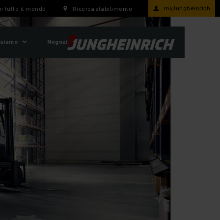
myJungheinrich
n tutto il mondo
Ricerca stabilimento
 siamo
Negozi