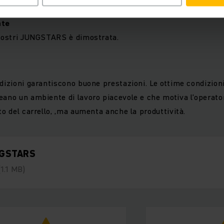
nte
 nostri JUNGSTARS è dimostrata.
dizioni garantiscono buone prestazioni. Le ottime condizioni
eano un ambiente di lavoro piacevole e che motiva l’operato
to del carrello, ,ma aumenta anche la produttività.
GSTARS
(1.1 MB)