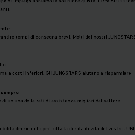
ipo di impiego abbiamo la soluzione giusta. Circa 60.000 carr
anti.
ente
rantire tempi di consegna brevi. Molti dei nostri JUNGSTAR
llo
ma a costi inferiori. Gli JUNGSTARS aiutano a risparmiare
o sempre
di un una delle reti di assistenza migliori del settore.
ibilità dei ricambi per tutta la durata di vita del vostro JU