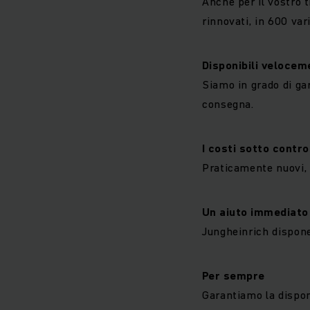
Anche per il vostro t
rinnovati, in 600 vari
Disponibili velocem
Siamo in grado di ga
consegna.
I costi sotto contro
Praticamente nuovi, 
Un aiuto immediat
Jungheinrich dispone 
Per sempre
Garantiamo la dispon