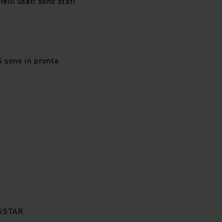
elli usati sono stati
S sono in pronta
NGSTAR.