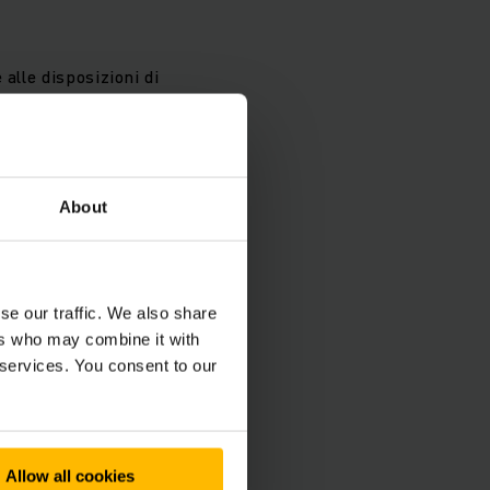
alle disposizioni di
previste di
About
se our traffic. We also share
ione dell'usato.
ers who may combine it with
 services. You consent to our
ostri JUNGSTARS
Allow all cookies