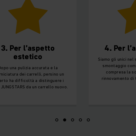
 Per l’aspetto
4. Per l’affi
estetico
Siamo gli unici nel setto
smontaggio completo 
na pulizia accurata e la
compresa la sostituz
tura dei carrelli, persino un
rinnovamento di tutti 
a difficoltà a distinguere i
GSTARS da un carrello nuovo.