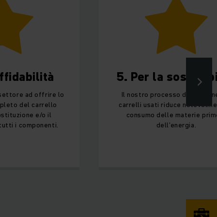
dabilità
5. Per la sostenibilit
re ad offrire lo
Il nostro processo di revisione dei
del carrello
carrelli usati riduce notevolmente il
ione e/o il
consumo delle materie prime e
i componenti.
dell’energia.