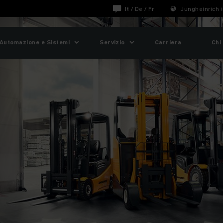
It
/
De
/
Fr
Jungheinrich i
Automazione e Sistemi
Servizio
Carriera
Chi