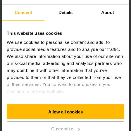
loweringPRO
Consent
Details
About
Sistemi di assistenza ed opzioni
This website uses cookies
We use cookies to personalise content and ads, to
EasyAccess
provide social media features and to analyse our traffic.
We also share information about your use of our site with
our social media, advertising and analytics partners who
Display a colori da 4 pollici
may combine it with other information that you’ve
provided to them or that they’ve collected from your use
of their services. You consent to our cookies if you
Pacchetti di allestimento per differenti
condizioni d'impiego
continue to use our website.
Postazione operatore ergonomica
Allow all cookies
Customize
Leva di comando soloPILOT