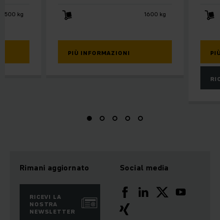
 2500 kg
1600 kg
PIÙ INFORMAZIONI
PI
RI
Rimani aggiornato
Social media
RICEVI LA
NOSTRA
NEWSLETTER