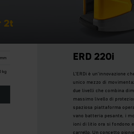
 2t
ERD 220i
0 mm
 kg
L'ERDi è un'innovazione ch
unico mezzo di movimentazi
due livelli che combina di
massimo livello di protezion
spaziosa piattaforma opera
vano batteria pesante, i mo
ioni di litio ora si fondon
carrello. Un concetto pionie