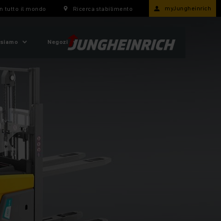
myJungheinrich
n tutto il mondo
Ricerca stabilimento
 siamo
Negozi