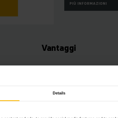
PIÙ INFORMAZIONI
Vantaggi
 richiede il vostro consenso.
Details
e questo contenuto non è disponibile a causa delle
cookie correnti.