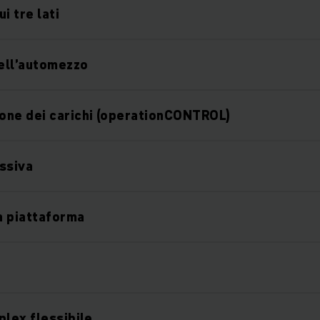
i tre lati
dell’automezzo
one dei carichi (operationCONTROL)
ssiva
la piattaforma
plex flessibile