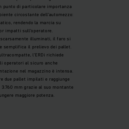
Un punto di particolare importanza
biente circostante dell’automezzo:
omatico, rendendo la marcia su
r impatti sull'operatore.
scarsamente illuminati, il faro si
emplifica il prelievo dei pallet.
ultracompatte, l'ERDi richiede
i operatori al sicuro anche
entazione nel magazzino è intensa.
re due pallet impilati e raggiunge
 a 3.760 mm grazie al suo montante
giungere maggiore potenza.