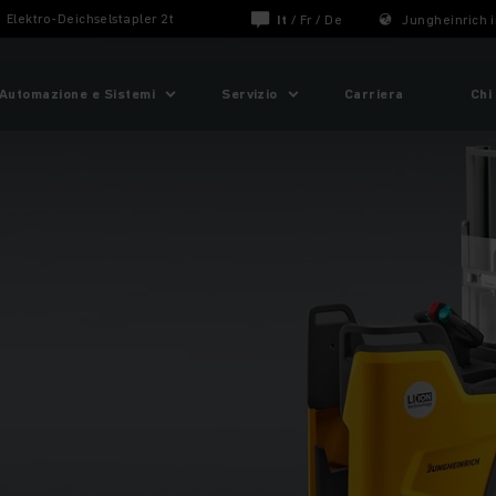
Elektro-Deichselstapler 2t
It
/
Fr
/
De
Jungheinrich i
Automazione e Sistemi
Servizio
Carriera
Chi