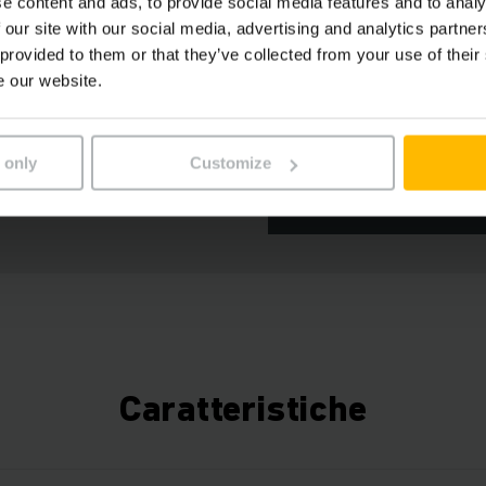
e content and ads, to provide social media features and to analy
 our site with our social media, advertising and analytics partn
 provided to them or that they’ve collected from your use of their
e our website.
tare i cookie "marketing" per
SI PREGA DI ACCETTARE
 only
Customize
"MARKETING" PER VIS
sto contenuto.
QUESTO CONTENUTO.
Caratteristiche