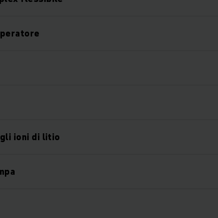
operatore
i ioni di litio
ampa
e