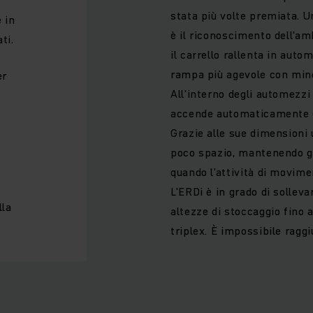
stata più volte premiata. 
 in
è il riconoscimento dell'am
ti.
il carrello rallenta in aut
rampa più agevole con mino
er
All'interno degli automezzi 
accende automaticamente e s
Grazie alle sue dimensioni 
poco spazio, mantenendo gl
quando l’attività di movim
L'ERDi è in grado di solleva
lla
altezze di stoccaggio fino
triplex. È impossibile rag