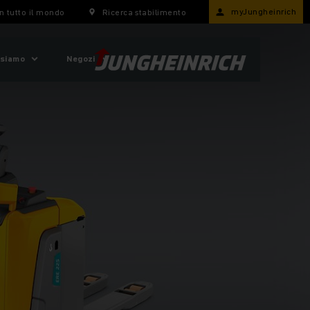
myJungheinrich
n tutto il mondo
Ricerca stabilimento
 siamo
Negozi