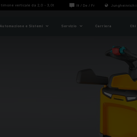
 timone verticale da 2,0 - 3,0t
It
/
De
/
Fr
Jungheinrich i
Automazione e Sistemi
Servizio
Carriera
Chi