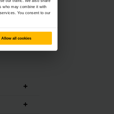
se our traffic. We also share
co (franco fabbrica)
ers who may combine it with
 services. You consent to our
one della flotta che
si componenti
Allow all cookies