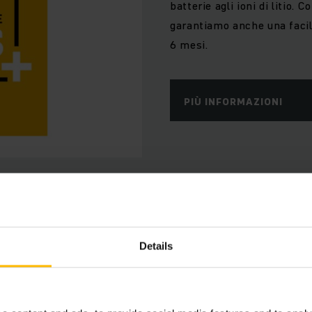
batterie agli ioni di litio. 
garantiamo anche una facile
6 mesi.
PIÙ INFORMAZIONI
Vantaggi
Details
Camion connessi
Utilizza i dati dei tuoi veicoli per risparmiare tem