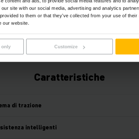
e content and ads, to provide social media features and to analy
aumentare l’efficienza. Con il nostro box telemati
 our site with our social media, advertising and analytics partn
 provided to them or that they’ve collected from your use of their
vi offriamo un pacchetto iniziale gratuito di gesti
e our website.
può essere ampliato in modo flessibile con diver
hardware e software.
 only
Customize
Caratteristiche
ema di trazione
sistenza intelligenti