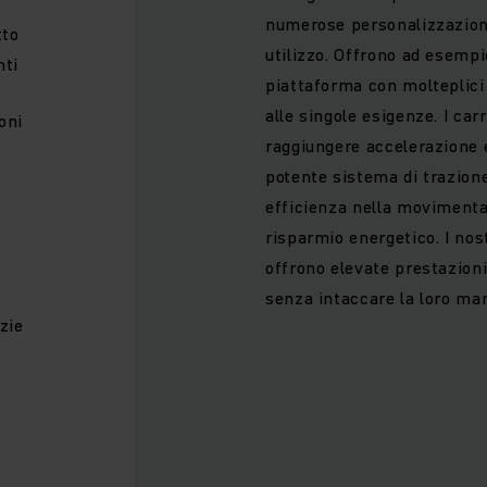
numerose personalizzazioni
tto
utilizzo. Offrono ad esempi
nti
piattaforma con molteplici
alle singole esigenze. I car
oni
raggiungere accelerazione e
potente sistema di trazion
efficienza nella movimenta
risparmio energetico. I nos
offrono elevate prestazioni
senza intaccare la loro ma
zie