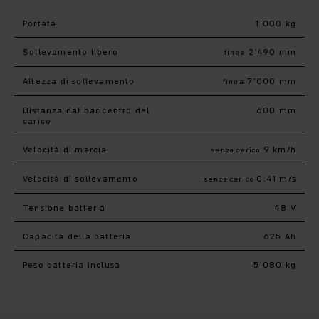
Portata
1’000 kg
Sollevamento libero
2’490 mm
fino a
Altezza di sollevamento
7’000 mm
fino a
Distanza dal baricentro del
600 mm
carico
Velocità di marcia
9 km/h
senza carico
Velocità di sollevamento
0.41 m/s
senza carico
Tensione batteria
48 V
Capacità della batteria
625 Ah
Peso batteria inclusa
5’080 kg