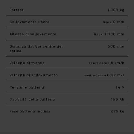
Portata
1’300 kg
Sollevamento libero
0 mm
fino a
Altezza di sollevamento
3’300 mm
fino a
Distanza dal baricentro del
600 mm
carico
Velocità di marcia
5 km/h
senza carico
Velocità di sollevamento
0.22 m/s
senza carico
Tensione batteria
24 V
Capacità della batteria
160 Ah
Peso batteria inclusa
695 kg