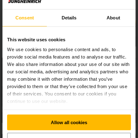
con operatore seduto o in piedi: L’ampia postazione di guida
si distingue grazie alla consolle di comando regolabile
Consent
Details
About
elettricamente, agli spaziosi vani portaoggetti e alle
numerose opzioni di allestimento per meglio adattarsi ai
vostri processi di magazzino.
This website uses cookies
We use cookies to personalise content and ads, to
provide social media features and to analyse our traffic.
We also share information about your use of our site with
our social media, advertising and analytics partners who
may combine it with other information that you’ve
provided to them or that they’ve collected from your use
of their services. You consent to our cookies if you
continue to use our website.
Allow all cookies