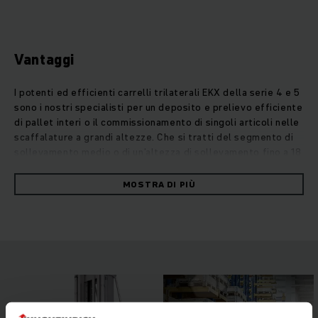
Vantaggi
I potenti ed efficienti carrelli trilaterali EKX della serie 4 e 5
sono i nostri specialisti per un deposito e prelievo efficiente
di pallet interi o il commissionamento di singoli articoli nelle
scaffalature a grandi altezze. Che si tratti del segmento di
sollevamento medio o di un’altezza di sollevamento fino a 18
metri, con i nostri EKX sarà possibile portare la logistica di
magazzino ad un nuovo livello. La struttura leggera razionale
MOSTRA DI PIÙ
e i motori sincroni a riluttanza esenti da manutenzione
assicurano un comportamento di marcia di prima classe e una
straordinaria efficienza. Il conducente e il carrello lavorano
secondo il principio man-up, nel quale la piattaforma
operatore in piedi e le forche sono sempre alla stessa
altezza. Il sistema di smorzamento delle oscillazioni
brevettato, il comando a pavimento RFID e i sistemi di
assistenza intelligenti garantiscono un comportamento di
marcia ottimale e la massima sicurezza.Possibilità di guida