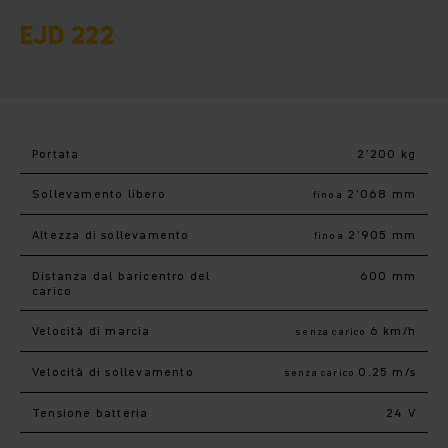
EJD 222
Portata
2’200 kg
Sollevamento libero
2’068 mm
fino a
Altezza di sollevamento
2’905 mm
fino a
Distanza dal baricentro del
600 mm
carico
Velocità di marcia
6 km/h
senza carico
Velocità di sollevamento
0.25 m/s
senza carico
Tensione batteria
24 V