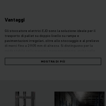
Vantaggi
Gli stoccatore elettrici EJD sono la soluzione ideale per il
trasporto di pallet su doppio livello su rampe e
pavimentazioni irregolari, oltre allo stoccaggio e al prelievo
di merci fino a 2.905 mm di altezza. Si distinguono per la
guida stabile nella massima maneggevolezza, anche nelle
aree più ristrette del magazzino. Grazie al prelievo
simultaneo di due pallet, gli EJD lavorano al doppio della
MOSTRA DI PIÙ
velocità dei carrelli tradizionali. Per la massima sicurezza sul
lavoro sono previsti vari sistemi di assistenza intelligenti
come il timone di sicurezza lungo con protezione peri i piedi
a 4 livelli, più riflettori e una visuale ottimale sulla punta
delle forche. Il motore di trazione a corrente trifase si
distingue per la notevole potenza, l'elevato grado di
efficienza energetica e le notevoli prestazioni. Il lavoro è
reso più agevole grazie ai tre programmi di marcia e
all'idraulica proporzionale per il sollevamento e