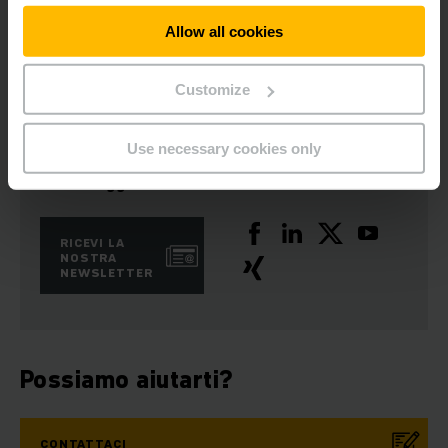
essun posto vacante al momento
Allow all cookies
Customize
Use necessary cookies only
Rimani aggiornato
Social media
RICEVI LA
NOSTRA
NEWSLETTER
Possiamo aiutarti?
CONTATTACI