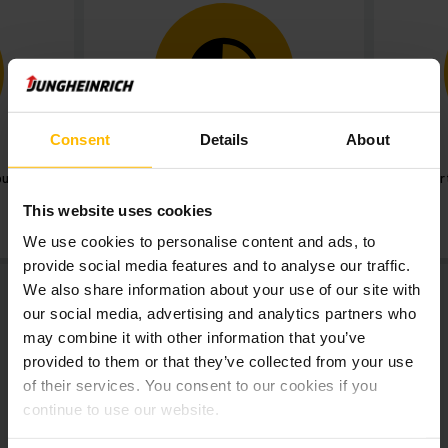
Consent
Details
About
buoni
modelli di orario di lavoro
support
flessibile
This website uses cookies
We use cookies to personalise content and ads, to
provide social media features and to analyse our traffic.
We also share information about your use of our site with
our social media, advertising and analytics partners who
may combine it with other information that you’ve
provided to them or that they’ve collected from your use
of their services. You consent to our cookies if you
offerte di Lavoro
continue to use our website.