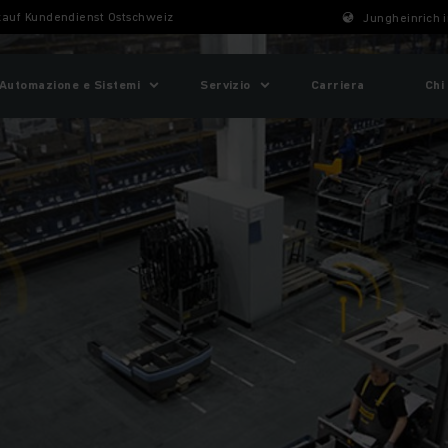
kauf Kundendienst Ostschweiz
Jungheinrich i
Automazione e Sistemi
Servizio
Carriera
Chi