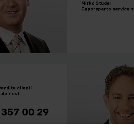
Mirko
Studer
Caporeparto service s
endite clienti -
ale / est
 357 00 29