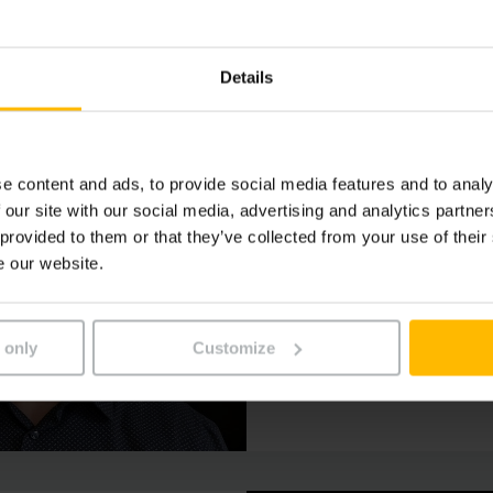
TARCI
Details
e content and ads, to provide social media features and to analy
Roger
Häfeli
 our site with our social media, advertising and analytics partn
Vendita e assistenza c
 provided to them or that they’ve collected from your use of their
Telefono
e our website.
+41 79 572
 only
Customize
PER CONTATTARCI