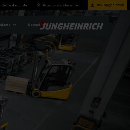
myJungheinrich
n tutto il mondo
Ricerca stabilimento
 siamo
Negozi