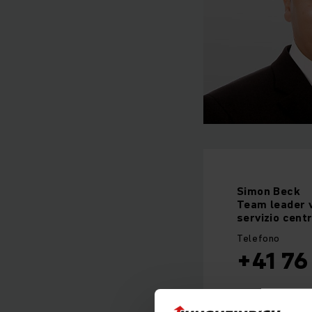
Simon
Beck
Team leader v
servizio centr
Telefono
+41 76