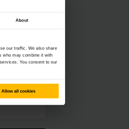
About
se our traffic. We also share
ers who may combine it with
lienti
 services. You consent to our
 50 80
Allow all cookies