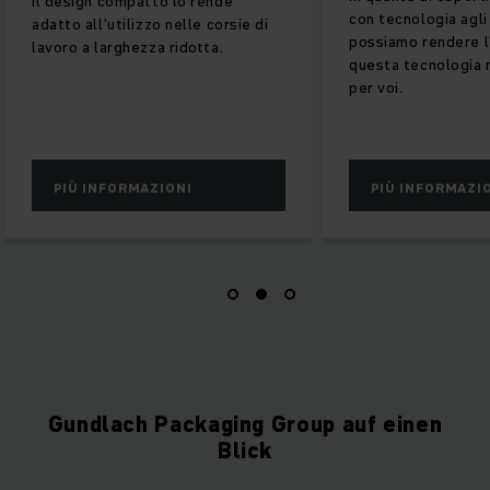
l design compatto lo rende
con tecnologia agli ioni di 
datto all'utilizzo nelle corsie di
possiamo rendere l’adozi
avoro a larghezza ridotta.
questa tecnologia molto
per voi.
PIÙ INFORMAZIONI
PIÙ INFORMAZIONI
Gundlach Packaging Group auf einen
Blick