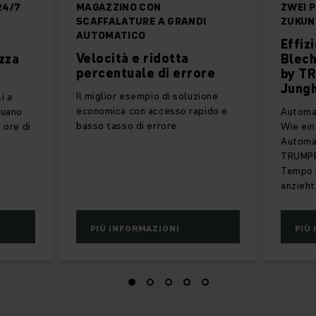
24/7
MAGAZZINO CON
ZWEI P
SCAFFALATURE A GRANDI
ZUKUN
AUTOMATICO
Effiz
Velocità e ridotta
zza
Blec
percentuale di errore
by T
Jungh
Il miglior esempio di soluzione
i a
economica con accesso rapido e
tuano
Automat
basso tasso di errore
e ore di
Wie ein
Automa
TRUMPF
Tempo i
anzieht
PIÙ INFORMAZIONI
PIÙ