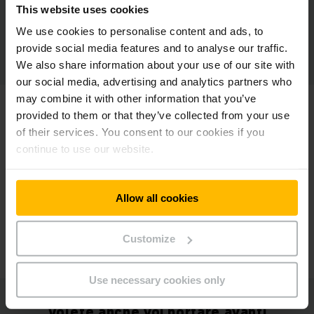
This website uses cookies
We use cookies to personalise content and ads, to
provide social media features and to analyse our traffic.
We also share information about your use of our site with
our social media, advertising and analytics partners who
may combine it with other information that you’ve
provided to them or that they’ve collected from your use
AXEL BAACKE
SENIOR PROCESS ENGINEER GUNDLACH PACKAGING
of their services. You consent to our cookies if you
GROUP
continue to use our website.
„Innovativ, agil und smart – das
Fahrerlose Transportsystem von
Allow all cookies
Jungheinrich ist die perfekte
Ergänzung für unsere anspruchsvolle
Produktionslogistik.“
Customize
Use necessary cookies only
Volete anche voi portare avanti