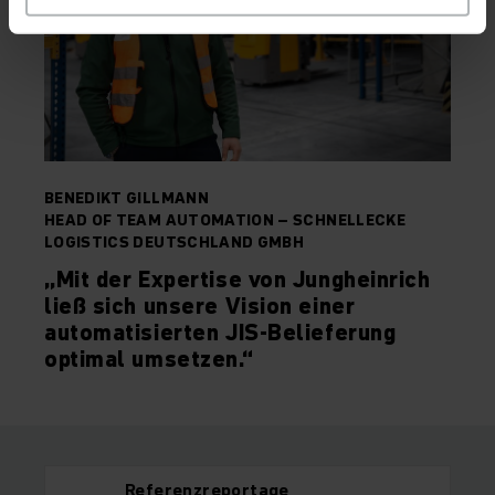
BENEDIKT GILLMANN
HEAD OF TEAM AUTOMATION – SCHNELLECKE
LOGISTICS DEUTSCHLAND GMBH
„Mit der Expertise von Jungheinrich
ließ sich unsere Vision einer
automatisierten JIS-Belieferung
optimal umsetzen.“
Referenzreportage