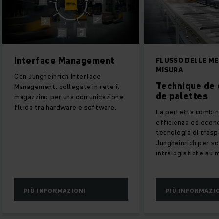
Tecnologi
FLUSSO DELLE MERCI SU
litio
MISURA
Technique de convoyage
l
In qualità di
de palettes
ne
con tecnologia
possiamo ren
La perfetta combinazione di
questa tecn
efficienza ed economicità: la
per voi.
tecnologia di trasporto pallet di
Jungheinrich per soluzioni
intralogistiche su misura.
PIÙ INFORMAZIONI
PIÙ INFO