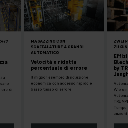
24/7
MAGAZZINO CON
ZWEI P
SCAFFALATURE A GRANDI
ZUKUN
AUTOMATICO
Effiz
Velocità e ridotta
zza
Blec
percentuale di errore
by T
Jungh
Il miglior esempio di soluzione
i a
economica con accesso rapido e
tuano
Automat
basso tasso di errore
e ore di
Wie ein
Automa
TRUMPF
Tempo i
anzieht