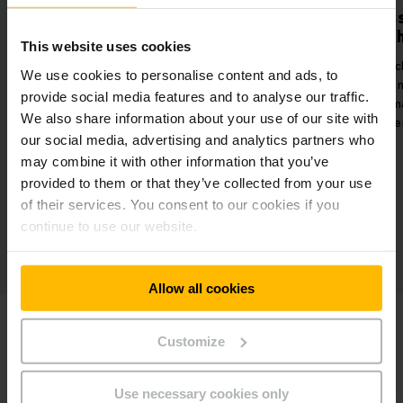
Verbesserte
Hocheff
Lieferfähigkeit
t
Optimaler 
This website uses cookies
für
Garantierte Nachlieferung in
und P
We use cookies to personalise content and ads, to
.
einem 2-Stunden-Zeitfenster
Sicher
provide social media features and to analyse our traffic.
durch das automatisierte JIS-
We also share information about your use of our site with
System.
our social media, advertising and analytics partners who
may combine it with other information that you’ve
provided to them or that they’ve collected from your use
of their services. You consent to our cookies if you
continue to use our website.
Allow all cookies
Customize
Use necessary cookies only