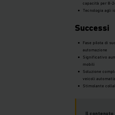
capacità per 8-
Tecnologia agli i
Successi
Fase pilota di s
automazione
Significativo aum
mobili
Soluzione comples
veicoli automati
Stimolante coll
Il contenuto