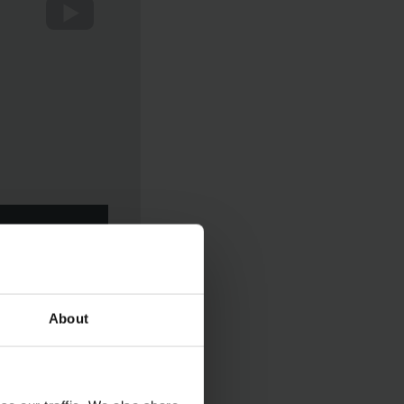
 I COOKIE
UALIZZARE
About