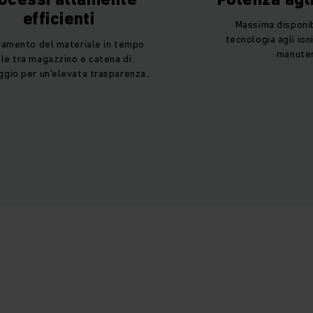
efficienti
Massima disponibi
tecnologia agli ioni
iamento del materiale in tempo
manuten
ale tra magazzino e catena di
gio per un'elevata trasparenza.