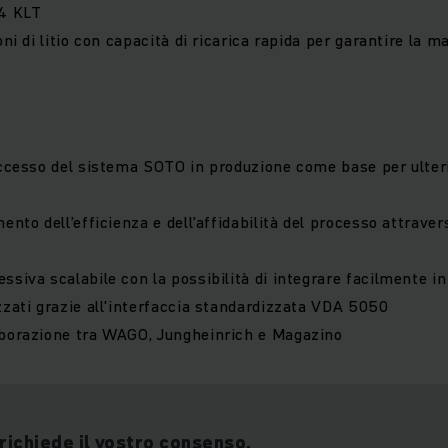
24 KLT
oni di litio con capacità di ricarica rapida per garantire la 
uccesso del sistema SOTO in produzione come base per ulterio
ento dell’efficienza e dell’affidabilità del processo attravers
siva scalabile con la possibilità di integrare facilmente in 
zzati grazie all'interfaccia standardizzata VDA 5050
aborazione tra WAGO, Jungheinrich e Magazino
 richiede il vostro consenso.