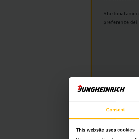
Sfortunatament
preferenze dei 
Si prega di accet
visualizzare que
Consent
This website uses cookies