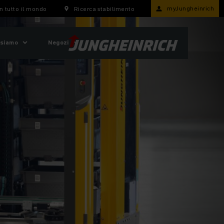
myJungheinrich
n tutto il mondo
Ricerca stabilimento
 siamo
Negozi