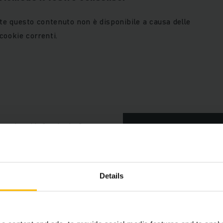
e questo contenuto non è disponibile a causa delle
cookie correnti.
tare i cookie "marketing" per
SI PREGA DI ACCETTARE
"MARKETING" PER VIS
sto contenuto.
QUESTO CONTENUTO.
Details