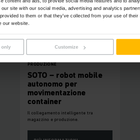
e content and ads, to provide social media features and to analy
 our site with our social media, advertising and analytics partn
 provided to them or that they’ve collected from your use of their
e our website.
 only
Customize
LOGISTICA INTELLIGENTE NELLA
PRODUZIONE
SOTO – robot mobile
autonomo per
movimentazione
container
Il collegamento intelligente tra
magazzino e produzione.