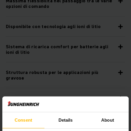
Massima flessibilità nel passaggio tra le varie
opzioni di comando
Disponibile con tecnologia agli ioni di litio
Sistema di ricarica comfort per batterie agli
ioni di litio
Struttura robusta per le applicazioni più
gravose
Piattaforma operatore sollevabile idraulica
(HP)
Consent
Details
About
Display centrale per una panoramica completa
di visualizzazione e regolazione dei parametri