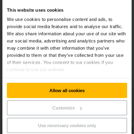
This website uses cookies
Postazione di lavoro ottimale per massime
We use cookies to personalise content and ads, to
prestazioni di picking
provide social media features and to analyse our traffic.
We also share information about your use of our site with
our social media, advertising and analytics partners who
Volante multifunzione jetPILOT
may combine it with other information that you’ve
provided to them or that they’ve collected from your use
of their services. You consent to our cookies if you
Altre opzioni di allestimento
continue to use our website.
Allow all cookies
Customize
Use necessary cookies only