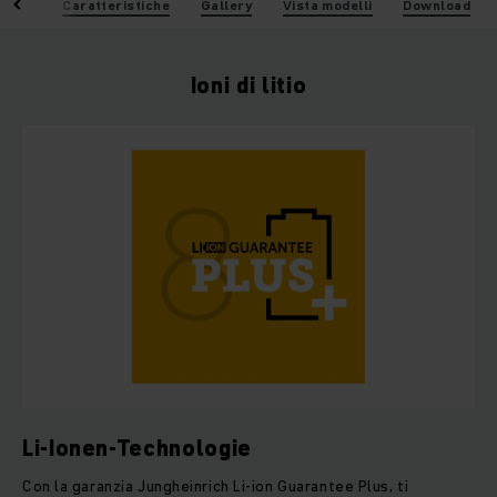
taggi
Caratteristiche
Gallery
Vista modelli
Download
Ioni di litio
Li-Ionen-Technologie
Con la garanzia Jungheinrich Li-ion Guarantee Plus, ti