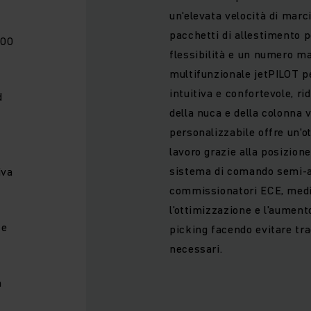
un'elevata velocità di marci
pacchetti di allestimento 
000
flessibilità e un numero mag
multifunzionale jetPILOT p
intuitiva e confortevole, ri
d
della nuca e della colonna 
personalizzabile offre un'ot
lavoro grazie alla posizione
sistema di comando semi-a
iva
commissionatori ECE, medi
l'ottimizzazione e l'aumento
te
picking facendo evitare tr
necessari.
n