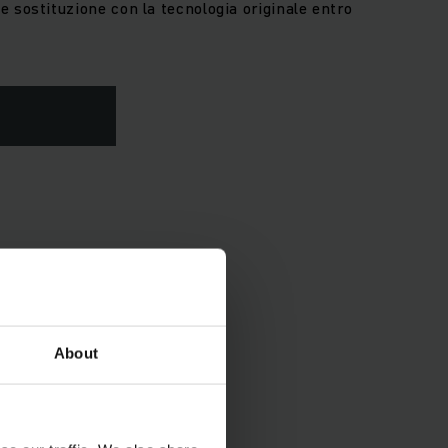
 sostituzione con la tecnologia originale entro
About
po, energia e costi e
co (franco fabbrica)