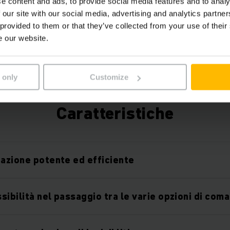
e content and ads, to provide social media features and to analy
vi offriamo un pacchetto iniziale gratuito di gesti
 our site with our social media, advertising and analytics partn
 provided to them or that they’ve collected from your use of their
può essere ampliato in modo flessibile con diver
e our website.
hardware e software.
 only
Customize
Caratteristiche
razione potente ed efficiente
sibilità nel passaggio tra le varie opzioni di com