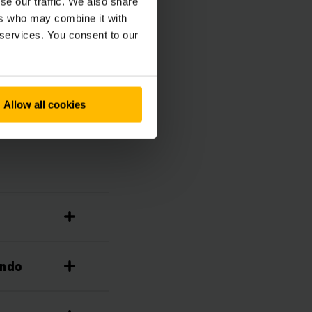
se our traffic. We also share
one della flotta che
ers who may combine it with
 services. You consent to our
si componenti
Allow all cookies
ando