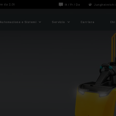
e da 2,0t
It
/
Fr
/
De
Jungheinrich i
Automazione e Sistemi
Servizio
Carriera
Chi