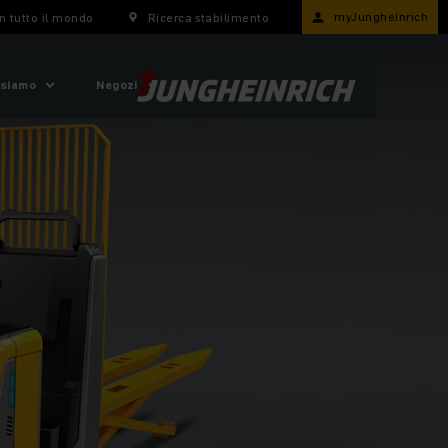
myJungheinrich
n tutto il mondo
Ricerca stabilimento
 siamo
Negozi