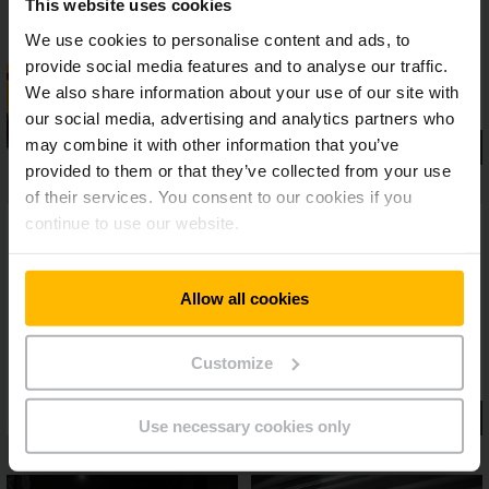
This website uses cookies
fatica.
We use cookies to personalise content and ads, to
provide social media features and to analyse our traffic.
We also share information about your use of our site with
our social media, advertising and analytics partners who
may combine it with other information that you’ve
provided to them or that they’ve collected from your use
of their services. You consent to our cookies if you
continue to use our website.
Allow all cookies
Customize
Use necessary cookies only