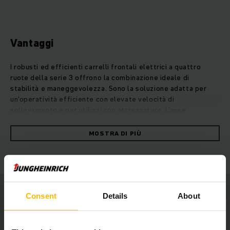
Vantaggi
I robusti ed efficienti carrelli frontali elettrici a quattro
ruote della serie 3 offrono la combinazione ideale di
stabilità e maneggevolezza. Sono la soluzione adatta per
un'operatività efficiente con elevate velocità di
sollevamento e per utilizzi con attrezzature. L'asse
sterzante a giunzione elevata garantisce una distribuzione
del peso ottimale, raggiungendo il massimo della stabilità e
MOSTRA DI PIÙ
della sicurezza di guida, anche su pavimentazioni irregolari.
L'impianto idraulico ad alte prestazioni e le batterie agli ioni
di litio esenti da manutenzione,che permettono ricariche
intermedie rapide in ogni momento, garantiscono al carrello
la massima potenza per performance ai massimi livelli. Il
montante compatto permette all'operatore un'eccellente
Consent
Details
About
visuale sul carico, il piantone dello sterzo compatto
garantisce maggiore libertà di movimento per le gambe e il
display a colori ad alta risoluzione un lavoro senza sforzo e