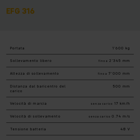
EFG 316
Portata
1’600 kg
Sollevamento libero
2’345 mm
fino a
Altezza di sollevamento
7’000 mm
fino a
Distanza dal baricentro del
500 mm
carico
Velocità di marcia
17 km/h
senza carico
Velocità di sollevamento
0.74 m/s
senza carico
Tensione batteria
48 V