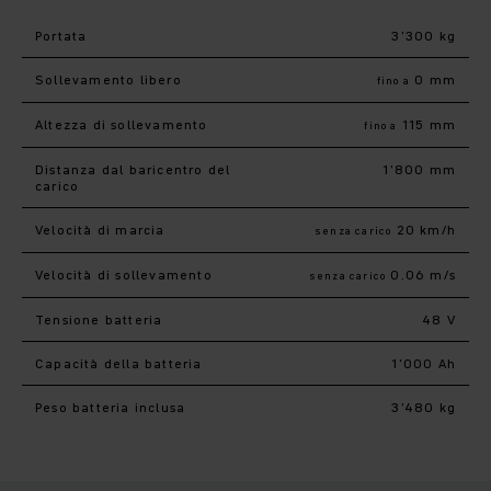
Portata
3’300 kg
Sollevamento libero
0 mm
fino a
Altezza di sollevamento
115 mm
fino a
Distanza dal baricentro del
1’800 mm
carico
Velocità di marcia
20 km/h
senza carico
Velocità di sollevamento
0.06 m/s
senza carico
Tensione batteria
48 V
Capacità della batteria
1’000 Ah
Peso batteria inclusa
3’480 kg