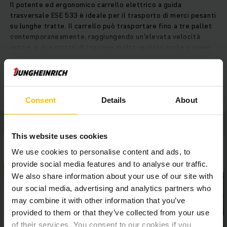
Il potente ed ergonomico carrello elettrico a guida
trasversale ESE 533 è ideale per il trasporto di merci pesanti
su lunghe tratte. Il carrello può trasportare fino a tre pallet
contemporaneamente, raggiungendo un'elevata velocità
grazie ai due motori di trazione molto reattivi anche a pieno
carico. Il nostro focus sull'ergonomia garantisce non solo un
elevato comfort per l'operatore, ma anche un fondamentale
MOSTRA DI PIÙ
contributo in termini di sicurezza. In questo modo la velocità
di marcia, il freno e il pulsante per l'arresto di emergenza
sono controllati da pedali facilmente raggiungibili. Lo sterzo
Consent
Details
About
a 360° consente un cambio di direzione senza alcuno sforzo
e, grazie alla posizione laterale del sedile, l'operatore ha
sempre un'ottima visibilità. Batterie ad alte capacità ad
This website uses cookies
estrazione laterale semplice e veloce garantiscono all'ESE
We use cookies to personalise content and ads, to
533 di essere sempre pronto all'uso. Gli impieghi gravosi e
prolungati non saranno più un limite.
provide social media features and to analyse our traffic.
We also share information about your use of our site with
our social media, advertising and analytics partners who
may combine it with other information that you’ve
provided to them or that they’ve collected from your use
of their services. You consent to our cookies if you