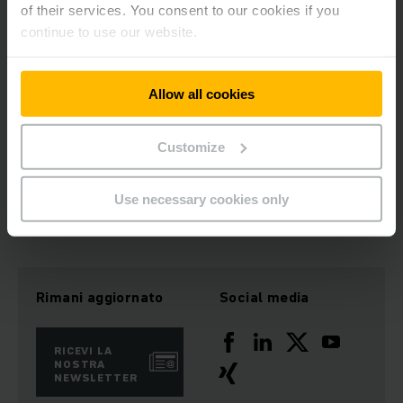
of their services. You consent to our cookies if you
il tuo
contatto
ricambi
continue to use our website.
Telefono
0848 330 350
Allow all cookies
PER CONTATTARCI
Customize
Use necessary cookies only
Rimani aggiornato
Social media
RICEVI LA
NOSTRA
NEWSLETTER